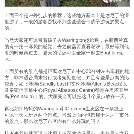
上面三个是户外徒步的推荐，这些地方基本上是达尼丁的深
度游了，一般的游客是找不到这些适合带孩子游玩的景点
的。
当然大家还可以带着孩子去Warrington挖蛤蜊，在新西兰真
的有一挖一麻袋的感觉。去之前需要查看潮汐，最好等到低
潮的时候再过去。夏天的话还可以全家一起去Brighton玩
水。
上面所有的景点都是距离达尼丁市中心30分钟左右车程的地
方，非常适合周末出行或者短期度假，并且有些景点离的比
较近，如飞沙滩(Sandfly bay)和艾伦沙滩(Allen's Beach)以
及皇家信天翁中心(Royal Albatross Centre)都是在奥塔哥半
岛(Peninsula)上的。大家完全可以把这几个景点放在一天。
再比如挖蛤蜊的Warrington和Orokonui生态区在一条线上，
可以一天去玩这两个景点。当然上面的也都属于达尼丁市外
的景点，那么达尼丁市区内有什么好玩的吗？
接下来我们就要说下达尼丁市区的游玩景点，也就是人文及