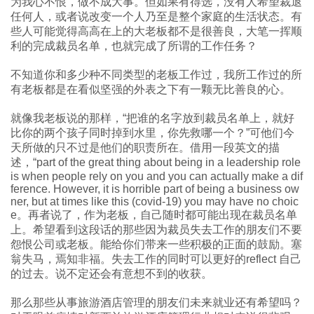
为我心不恨，做不成大事。但如果有得选，没有人希望裁退
任何人，或者说改变一个人乃至是整个家庭的生活状态。有
些人可能觉得高高在上的大老板都不是很善良，大笔一挥顺
利的完成裁员名单，也就完成了所谓的工作任务？
不知道你和多少种不同类型的老板工作过，我所工作过的所
有老板都是在看似坚强的外表之下有一颗无比善良的心。
就像我老板说的那样，“把谁的名字放到裁员名单上，就好
比你的两个孩子同时掉到水里，你先救哪一个？”可他们今
天所做的只不过是他们的职责所在。借用一段英文的描
述，“part of the great thing about being in a leadership role
is when people rely on you and you can actually make a dif
ference. However, it is horrible part of being a business ow
ner, but at times like this (covid-19) you may have no choic
e。再者说了，作为老板，自己随时都可能出现在裁员名单
上。希望看到这段话的那些因为裁员失去工作的朋友们不要
怨恨公司或老板。能给你们带来一些积极的正面的鼓励。塞
翁失马，焉知非福。失去工作的同时可以更好的reflect 自己
的过去。说不定还会有意想不到的收获。
那么那些从事旅游酒店管理的朋友们未来就业还有希望吗？