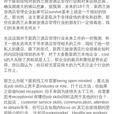
对于眼前疫情对新西兰旅游酒店管理行业相对来说很悲观，
确实困难大的难以想象。据预测，未来的18个月，新西兰旅
游酒店管理企业如果可以survive基本上就是一个很好的状
态。那当然，这主要还是取决于全球疫情的变化和趋势。那
些在新西兰从事旅游酒店管理行业的朋友们一定很着急，我
们的未来何去何从？
先说说我对于新西兰酒店管理行业未来工作的一些预测。昨
天一朋友咨询关于寻求酒店管理相关的工作，我给了他一些
私人的建议。眼下的形式，新西兰旅游酒店行业很难在短时
间内回到疫情前的水平。对于大多数新西兰本地企业，cost
s的大头除了房租就是人工。那企业的裁员和重组是势在必
得。所以我认为，你目前无需花很大的力气关注这个行业的
工作上。
那怎么办呢？眼前找工作需要being open-minded ，重点放
在job skills上而不是industry or role。打个比方说，你如果
之前做hotel reception, 但不幸因为疫情失去了工作。你需要
思考receptionist 有哪些job skills同时适用于其他的行业？
比如说， customer service skills, communication, attention
to details等等。你可以在短期内focus on 其它在疫情期间受
损较小的行业， 比如说supermarket，Healthcare workers,