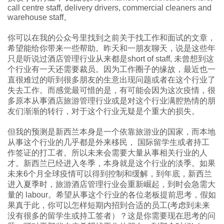
call centre staff, delivery drivers, commercial cleaners and
warehouse staff。
你可以在我的公众号里找到之前关于找工作和面试的文章，
希望能给你带来一些帮助。昨天和一朋友聊天，说是这些年
只是听说过酒店管理行业从来都是short of staff, 未曾想到这
个行业有一天还需要裁员。因为工作圈子的缘故，最近也一
直很难过的听到很多朋友的生意出现问题或者在这个行业了
失去工作。而感觉最可惜的是，有可能会因为这次疫情，很
多原本从事酒店旅游管理行业或是对这个行业满腔热情的朋
友们渐渐的转行，对于这个行业无疑是个重大的损失。
但我的预测是新西兰本身是一个依靠旅游业的国家，而本地
从事这个行业的几乎都是外来移民， 国际留学生或者持工
作签证的打工者。所以未来会需要大量从事相关行业的人
才。新西兰已经进入冬季，本身就是这个行业的淡季。如果
未来6个月全球疫情可以得到控制和缓解，到年底，新西兰
进入夏季时，旅游酒店管理行业会重新崛起，到时会急需大
量的 labour。希望从事这个行业的各位老板提前思考，假如
果真于此，你可以怎样短期内招到合适的员工(考虑到未来
没有很多的留学生或持工签者）？这是你需要现在思考的问