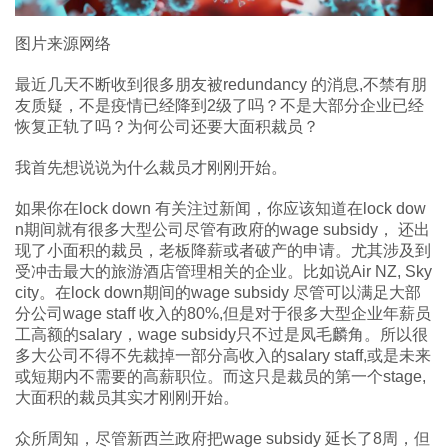
图片来源网络
最近几天不断收到很多朋友被redundancy 的消息,不禁有朋
友质疑，不是疫情已经降到2级了吗？不是大部分企业已经
恢复正轨了吗？为何公司还要大面积裁员？
我首先想说说为什么裁员才刚刚开始。
如果你在lock down 有关注过新闻，你应该知道在lock dow
n期间就有很多大型公司尽管有政府的wage subsidy， 还出
现了小面积的裁员，老板降薪或者破产的申请。尤其涉及到
受冲击最大的旅游酒店管理相关的企业。比如说Air NZ, Sky
city。在lock down期间的wage subsidy 尽管可以满足大部
分公司wage staff 收入的80%,但是对于很多大型企业年薪员
工高额的salary，wage subsidy只不过是凤毛麟角。所以很
多大公司不得不先裁掉一部分高收入的salary staff,或是未来
或短期内不需要的高薪职位。而这只是裁员的第一个stage,
大面积的裁员其实才刚刚开始。
众所周知，尽管新西兰政府把wage subsidy 延长了8周，但