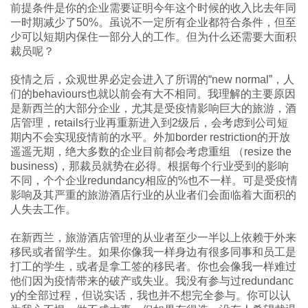
前提条件是你的企业需要证明今年这个时候的收入比去年同
一时期减少了50%。虽说不一定所有企业都符合条件，但至
少可以短期内保住一部分人的工作。但为什么还需要大面积
裁员呢？
疫情之后，众观世界必定会进入了所谓的“new normal”，人
们的behaviours也就以前会有大不相同。我理解的主要原因
是新西兰的大部分企业，尤其是受疫情影响巨大的旅游，酒
店管理，retails行业再重新进入到2级后，会考虑到公司短
期内不会实现疫情前的水平。外加border restriction的开放
遥遥无期，绝大多数的企业目前都会考虑重组 （resize the
business)，那裁员就势在必得。根据每个行业受到的影响
不同，个个企业redundancy相应的%也不一样。可是受疫情
影响及其严重的旅游酒店行业的从业者们会面临着大面积的
人失去工作。
在新西兰，旅游酒店管理的从业者至少一半以上依赖于外来
移民或者留学生。如果你像我一样身边有很多同事和员工是
打工的学生，或者是拿工签的移民者。你也会像我一样难过
他们因为疫情带来的破产或失业。我没有参与过redundanc
y的全部过程，但说实话，我也并不想完全参与。你可以认