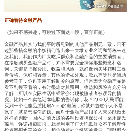
正确看待金融产品
（如果不感兴趣，可跳过下面这一段，直奔正题）
金融产品其实与我们平时所见到的其他产品别无二致，只不
过那些搞金融的小妖精们造出来一大堆专业名词和简称来迷
惑我们。我们作为广大吃瓜群众和金融产品的主要消费者，
在接触购买金融产品时，并不需要完全搞懂那些概念和名
词，关键是把握费用、收益和风险，就好像购买冰箱时主要
看价格、保鲜和容量，其他的诸如外观，款式等等只是辅助
参考罢了，你也不用了解制冷的原理。但是因为金融产品是
看不到摸不着的，有时很难对其费用、收益和风险有充分的
了解，所以在实际生活中经常会出现被骗或者被误导的情
况。比如一个卖笔记本电脑的告诉你，花￥2,000人民币能
买到一个性能品质比肩Alien的电脑，你就知道这个人不是
疯了，就是想骗你的钱。而对于金融产品很多人未必能做出
这样的判断，国内之前火爆的各种投资担保公司，采用庞氏
骗局，许诺超额回报，就是利用了广大吃瓜群众不了解理性
投资回报水平的空当。相信随着社会经济的发展，理财概念