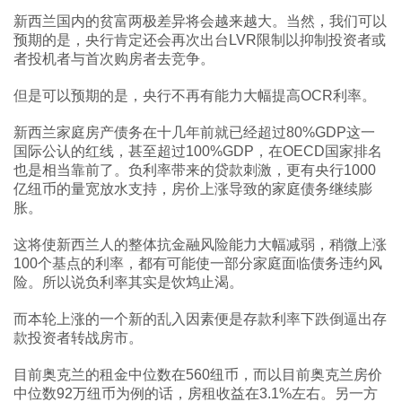
新西兰国内的贫富两极差异将会越来越大。当然，我们可以
预期的是，央行肯定还会再次出台LVR限制以抑制投资者或
者投机者与首次购房者去竞争。
但是可以预期的是，央行不再有能力大幅提高OCR利率。
新西兰家庭房产债务在十几年前就已经超过80%GDP这一
国际公认的红线，甚至超过100%GDP，在OECD国家排名
也是相当靠前了。负利率带来的贷款刺激，更有央行1000
亿纽币的量宽放水支持，房价上涨导致的家庭债务继续膨
胀。
这将使新西兰人的整体抗金融风险能力大幅减弱，稍微上涨
100个基点的利率，都有可能使一部分家庭面临债务违约风
险。所以说负利率其实是饮鸩止渴。
而本轮上涨的一个新的乱入因素便是存款利率下跌倒逼出存
款投资者转战房市。
目前奥克兰的租金中位数在560纽币，而以目前奥克兰房价
中位数92万纽币为例的话，房租收益在3.1%左右。另一方