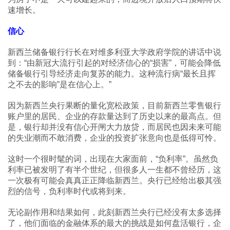
速增长。
信心
新西兰储备银行行长在对维多利亚大学政府学院的讲话中说
到：“由新冠大流行引起的对经济信心的“损害”，可能会降低
储备银行引导经济走向复苏的能力。这种流行病“最长且挥
之不去的影响”是在信心上。”
因为新西兰央行果断的量化宽松政策，目前新西兰零售银行
账户里的居民、企业的存款量达到了历史以来的最高点。但
是，银行却并没有信心开闸大力放贷，而居民也因未来可能
的失业潮而不敢消费，企业的投资扩张意向也是低得可怜。
这时一个很时髦的词，出现在大家面前，“负利率”。虽然负
利率已被发明了有半个世纪，但很多人一生都不曾经历，这
一次极有可能会真真正正降临新西兰。央行已经给出极其强
烈的信号，负利率时代或将到来。
无论副作用和结果如何，此刻新西兰央行已经没有太多选择
了，他们面临的金融体系的最大的挑战是如何盘活银行，企