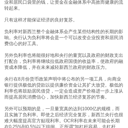
业和居民口袋里的钱，让资金在金融体系中高效而健康的流
转起来。
只有这样才能保证经济的良好复苏。
负利率对新西兰整个金融体系会产生某些结构性的长期的影
响。央行认为负利率将会是一个可以改变企业投资和居民消
费信心的好工具。
另外负利率也将能很好地和央行的量宽以及政府的财政支出
打配合，负利率将继续拉低政府国债的收益率，使政府的融
资成本降低，并在未来减轻新西兰政府的财政压力。
央行在8月份货币政策声明中将公布的另一项工具，向商业
银行提供极低的贷款以提供廉价资金让其扩大放贷。极低的
利率也将鼓励居民借贷，一定会造成资产价格进一步上涨从
而提高居民消费信心，加快新西兰经济复苏的节奏。
另外可以预期的是，一旦量宽真的达到1000亿的规模，而
且实施了负利率。即使之后经济完全复苏，新西兰央行也很
难大幅度提高官方贴现利率。OCR利率在未来可能会长期
在0.25%到0.5%以下徘徊。正所谓“加杠杆容易，去杠杆