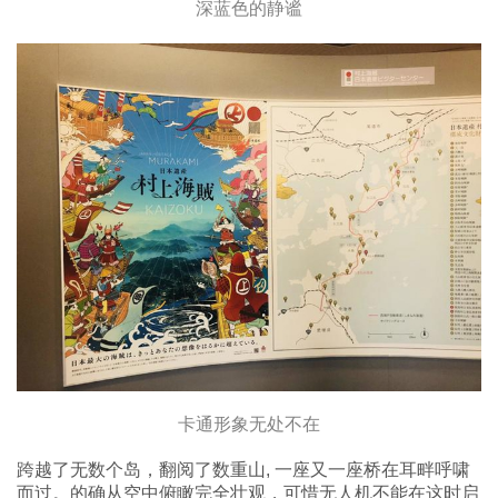
深蓝色的静谧
卡通形象无处不在
跨越了无数个岛，翻阅了数重山, 一座又一座桥在耳畔呼啸
而过。的确从空中俯瞰完全壮观，可惜无人机不能在这时启