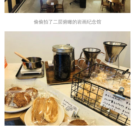
偷偷拍了二层俯瞰的岩画纪念馆