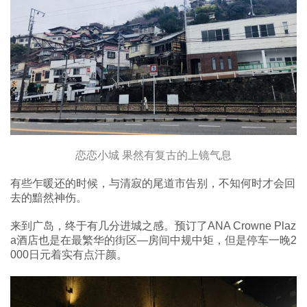
恋恋小城 果然有复古的上镜气息
有些乍暖还的时候，与清寂的尾道市告别，不知何时才会回
去的黯然神伤。
来到广岛，终于有几分进城之感。预订了ANA Crowne Plaz
a酒店也是在最繁华的街区—房间中规中矩，但是停车一晚2
000日元着实有点汗颜。