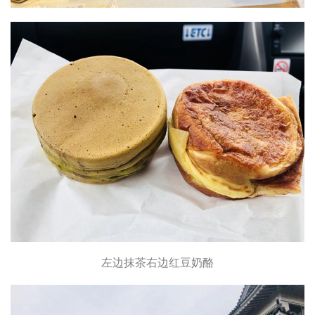
左边抹茶右边红豆奶酪