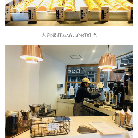
大判烧 红豆馅儿的好好吃