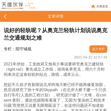
天维首页
文章详情
说好的轻轨呢？从奥克兰轻轨计划说说奥克
兰交通规划之难
专栏：陌守城规
进入专栏
2021-04-22 10:57:49
2021年伊始，工党政府又煞有介事说要研究奥克兰建轻轨
（light rail）要先成立工作组，谘询各界意见，用六个月时
间来决定这条轻轨的站点，路线，成本云云。
想起不久前才有新闻说北岸跨海大桥已经不能再修复加固，
然后说研究了快十年的Skypath （在北岸大桥下建一个只供
自行车/行人道的工程计划），研究设计做了一大堆，在con
sent 拿到， 拨款也据闻有着落了，又因为’复杂的工程技术
问题’而突然又说要无限期延误了，在这些问题还不知道如
何解决的情况前，突然又来这么一出，实在有点让人摸不着