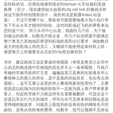
是轻轨的话，目测也很难和现在Britomart 火车站做到直接
换乘 （至少，现在建得如火如荼的city rail link 好像就没有
就这方面作特别预留设计， 虽然有说是能通Aotea 站连
接），不过不管哪个站，乘客有可能需要拖着大包小包行李
先下车从火车才能转到轻轨，这对到机场赶飞机的乘客来说
恐怕是个坎。 而只从市中心出发，线路经几个区，为了做
到捷运的效果，站数也不能太多，停几个站也明显不能满足
整个奥克兰其他地区希望到机场的居民出行要求，例如数目
庞大的在机场上班的员工，大概就不能使用这条轻轨上班，
难度每天上班都要先从住处到city然后换轻轨？
另外，建议路线又设定要途经倒霉路（奇怪是奥克兰从市中
心由北到南连接中区南端的其实并不止一条倒霉路，可就只
有她经常被市政府打主意，偏偏这里又是奥村比较著名华人
餐馆林立的唐人街所在，是不是真的街如其名，实在有点倒
霉呢），这可又要让这里的华人餐馆商家担惊受怕了，主要
原因是以机场为目的地的轻轨不一定能为路上商户带来更多
客人，却必然导致不少路边停车位需要被删掉，可是在这个
还是以车出行为主的城市，停车位在可见将来相信都会是这
里商铺的输血管，问题是上面提到的这条轻轨的网络先天性
缺陷，还有从轻轨每程费用，站数等，也可以预期不见得会