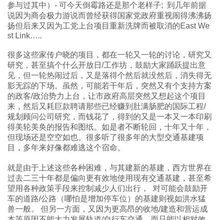
参与过其中）- 可今天倒霉路还是那个老样子; 到几年前据
说因为商会极力游说而曾经获得国家党政府重视闹得沸沸扬
扬但后来又因为工党上台项目重新洗牌而被取消的East We
st Link…..
很多这些家传户晓的项目，都在一轮又一轮的讨论，研究又
研究，甚至搞个什么开放日/工作坊，鼓励大家踊跃提出意
见，但一轮热闹过后，又是落得个然后就没然后，消失得无
影无踪的下场。虽然，可能若干年后，突然又有个支持方案
的政客/政治势力上台，让市政府高层突然又想起这个项目
来，然后又耗巨款聘请那些已经赚到肚满肠肥的国际工程/
规划顾问公司研究，而钱花了，得到的又是一本又一本印刷
得美轮美奂的报告和图纸。如是者不断轮回，十年又十年，
但现场还是空空如也。很多听了很多年的大型交通基建项
目，多年来好像都难逃这个宿命。
就是由于上述这些各种困难，与其建新的基建，西方世界在
过去二三十年都是偏向更有效地使用现有交通基建，甚至希
望用各种政策手段来控制减少人们出行， 对可能会鼓励开
车的道路/公路（哪怕是增加停车位）的基建则视如洪水猛
兽一般。 但另一方面，又因为更高昂的收地/建造和营运成
本等原因不能大力发展轨道/自行车交通，而只能以相对效