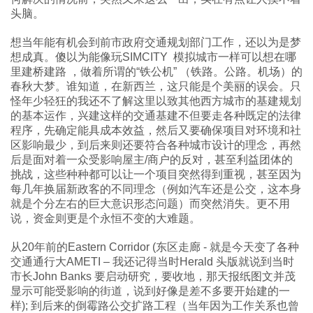
头脑。
想当年能有机会到前市政府交通规划部门工作，还以为是梦
想成真。傻以为能像玩SIMCITY 模拟城市一样可以想在哪
里建桥建路 ，做着所谓的“铁公机” （铁路。公路。机场）的
春秋大梦。谁知道，在新西兰，这只能是个美丽的误会。只
怪年少轻狂的我还不了解这里以致其他西方城市的基建规划
的基本运作，兴建这样的交通基建不但要走各种既定的法律
程序，先确定能具成本效益，然后又要确保项目对环境和社
区影响最少，到后来则还要符合各种城市设计的理念，再然
后是面对着一众受影响屋主/商户的反对，甚至利益团体的
挑战，这些种种都可以让一个项目突然得到重视，甚至因为
每几年换届新政客的不同理念（例如汽车还是公交，这本身
就是个分左右的巨大意识形态问题）而突然消失。更不用
说，资金则更是个永恒不变的大难题。
从20年前的Eastern Corridor (东区走廊 - 就是今天变了各种
交通通行大AMETI – 我还记得当时Herald 头版就说到当时
市长John Banks 要启动研究，要收地，那天报纸图文并茂
显示可能受影响的街道，说到好像是差不多要开始建的一
样); 到后来的倒霉路公交扩路工程（当年因为工作关系也曾