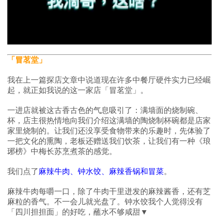
「冒茗堂」
我在上一篇探店文章中说道现在许多中餐厅硬件实力已经崛
起，就正如我说的这一家店「冒茗堂」。
一进店就被这古香古色的气息吸引了：满墙面的烧制碗、
杯，店主很热情地向我们介绍这满墙的陶烧制杯碗都是店家
家里烧制的。让我们还没享受食物带来的乐趣时，先体验了
一把文化的熏陶，老板还赠送我们饮茶，让我们有一种《琅
琊榜》中梅长苏烹煮茶的感觉。
我们点了
麻辣牛肉、钟水饺、麻辣香锅和冒菜
。
麻辣牛肉每嚼一口，除了牛肉干里迸发的麻辣酱香，还有芝
麻粒的香气。不一会儿就光盘了。钟水饺我个人觉得没有
「四川担担面」的好吃，蘸水不够咸甜▼