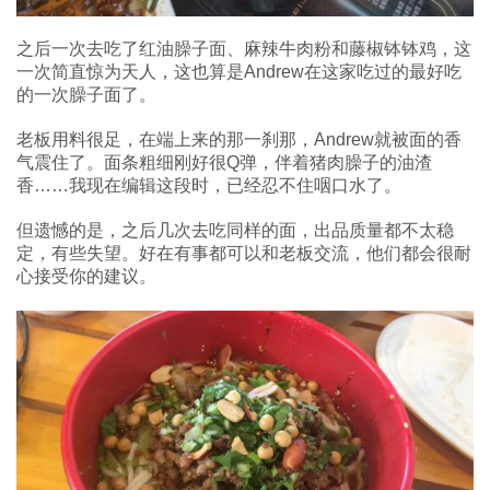
之后一次去吃了红油臊子面、麻辣牛肉粉和藤椒钵钵鸡，这
一次简直惊为天人，这也算是Andrew在这家吃过的最好吃
的一次臊子面了。
老板用料很足，在端上来的那一刹那，Andrew就被面的香
气震住了。面条粗细刚好很Q弹，伴着猪肉臊子的油渣
香……我现在编辑这段时，已经忍不住咽口水了。
但遗憾的是，之后几次去吃同样的面，出品质量都不太稳
定，有些失望。好在有事都可以和老板交流，他们都会很耐
心接受你的建议。