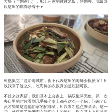
大块（与别家比），配上它家的钵钵米饭，特别香。我最喜
欢这里的腊肉炒香干▼
虽然奥克兰是沿海城市，但不代表这里的海鲜会很便宜！所
以我来了这么久，吃海鲜的次数真的是屈指可数。
不过来这家店，我们基本上会点上一锅双椒笋壳鱼。第一次
去店里的时候看到几乎每个桌上都有这么一个锅，问询了店
员才知道这是他们家的招牌菜，所以果断也点来尝尝。这一
尝，就奠定了米湘阁在我们心中的地位，现在基本上也是每