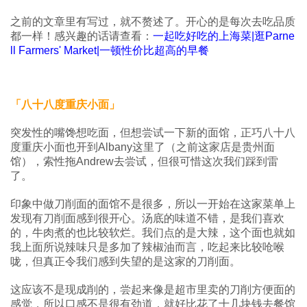
之前的文章里有写过，就不赘述了。开心的是每次去吃品质
都一样！感兴趣的话请查看：
一起吃好吃的上海菜|逛Parne
ll Farmers' Market|一顿性价比超高的早餐
「八十八度重庆小面」
突发性的嘴馋想吃面，但想尝试一下新的面馆，正巧八十八
度重庆小面也开到Albany这里了（之前这家店是贵州面
馆），索性拖Andrew去尝试，但很可惜这次我们踩到雷
了。
印象中做刀削面的面馆不是很多，所以一开始在这家菜单上
发现有刀削面感到很开心。汤底的味道不错，是我们喜欢
的，牛肉煮的也比较软烂。我们点的是大辣，这个面也就如
我上面所说辣味只是多加了辣椒油而言，吃起来比较呛喉
咙，但真正令我们感到失望的是这家的刀削面。
这应该不是现成削的，尝起来像是超市里卖的刀削方便面的
感觉，所以口感不是很有劲道，就好比花了十几块钱去餐馆