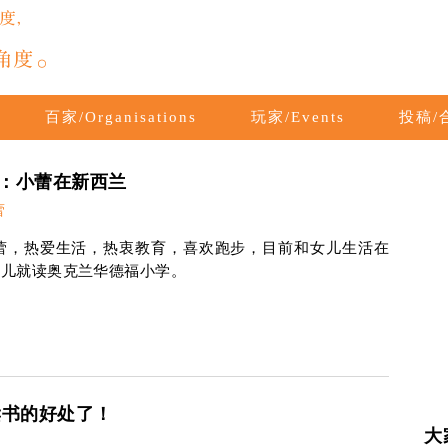
百家/Organisations
玩家/Events
投稿/合
：小蕾在新西兰
蕾
蕾，热爱生活，热衷教育，喜欢跑步，目前和女儿生活在
女儿就读奥克兰华德福小学。
读书的好处了！
大