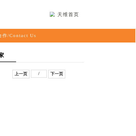
天维首页
作/Contact Us
家
/
上一页
下一页