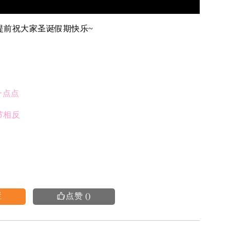
三周，提前祝大家圣诞假期快乐~
一点点
节相反
栏
点赞
(
)
