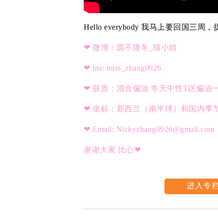
Hello everybody 我马上要回国
❤ 微博：圆不隆冬_猫小姐
❤ ins: miss_zhang0926
❤ 肤质：混合偏油 冬天中性T区偏油
❤ 坐标：新西兰（南半球）和国内季
❤ Email: Nickyzhang0926@gmail.com
谢谢大家 比心❤
进入专