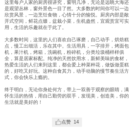
这里每户人家的厨房很讲究，窗明几净，无论是远眺大海还
是观望丛林，窗外景色一目了然。大多数的时间你可以一边
欣赏风景，一边烹饪食物，心情十分的愉悦。厨房内部是敞
开式空间，鲜花点缀，盆栽小菜，生机盎然，宜观赏宜可实
用，生活的乐趣就在于此了。
大多数时间，这里的人们喜欢自己琢磨，自己动手，烘焙糕
点，慢工出细活，乐在其中。生活用具，一字排开，烤面包
机，果汁机，烤箱，洗碗机，粉碎机，分类垃圾桶样样俱
全，算是居家标配。纯净的天然饮用水，新鲜美味的食材，
热爱生活的人们来到这里，都会爱上种菜种花，做饭做蛋糕
的，好吃又好玩。这种自食其力，动手动脑的慢节奏生活方
式，你会快乐上瘾的。
终于明白，无论你身处何方，带上一双善于观察的眼睛，满
怀生活的热情，用自己勤劳的双手，发现美，创造美，你的
生活就是美好的！
点赞
14