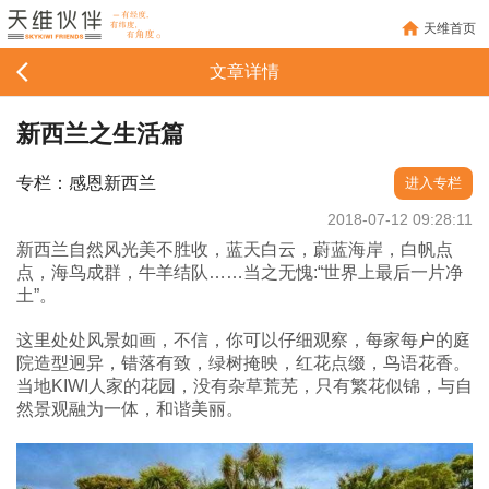
天维首页
文章详情
新西兰之生活篇
专栏：感恩新西兰
进入专栏
2018-07-12 09:28:11
新西兰自然风光美不胜收，蓝天白云，蔚蓝海岸，白帆点
点，海鸟成群，牛羊结队……当之无愧:“世界上最后一片净
土”。
这里处处风景如画，不信，你可以仔细观察，每家每户的庭
院造型迥异，错落有致，绿树掩映，红花点缀，鸟语花香。
当地KIWI人家的花园，没有杂草荒芜，只有繁花似锦，与自
然景观融为一体，和谐美丽。