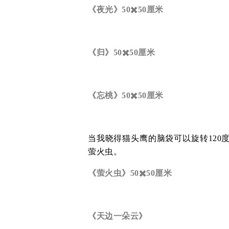
《夜光》50✖️50厘米
《归》50✖️50厘米
《忘桃》50✖️50厘米
当我晓得猫头鹰的脑袋可以旋转120
萤火虫。
《萤火虫》50✖️50厘米
《天边一朵云》