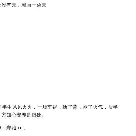
上没有云，就画一朵云
前半生风风火火，一场车祸，断了背，褪了火气，后半
，方知心安即是归处。
郑驰 cc 。