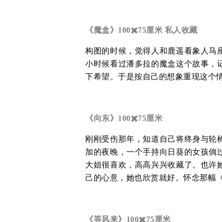
《魔盒》100✖️75厘米 私人收藏
构图的时候，觉得人和鹿遥看象人马
小时候看过潘多拉的魔盒这个故事，
下希望。于是按自己的想象重现这个
《向东》100✖️75厘米
刚刚受伤那年，知道自己将终身与轮
加的夜晚，一个手持向日葵的女孩倘
大姐很喜欢，高高兴兴收藏了。也许
己的心意，她也欣赏就好。怀念那幅
《等风来》100✖️75厘米