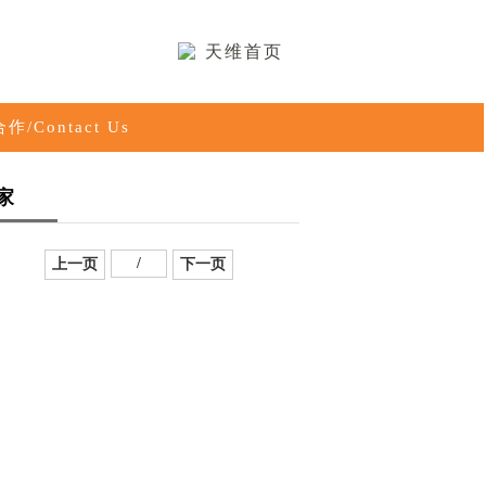
天维首页
作/Contact Us
家
/
上一页
下一页