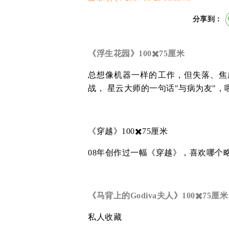
分享到：
《浮生花园》100✖️75厘米
总想像机器一样的工作，但失落、焦
战， 星云大师的一句话"与病为友"，哪就
《穿越》100✖️75厘米
08年创作过一幅《穿越》，喜欢哪个
《马背上的Godiva夫人》100✖️75厘米
私人收藏