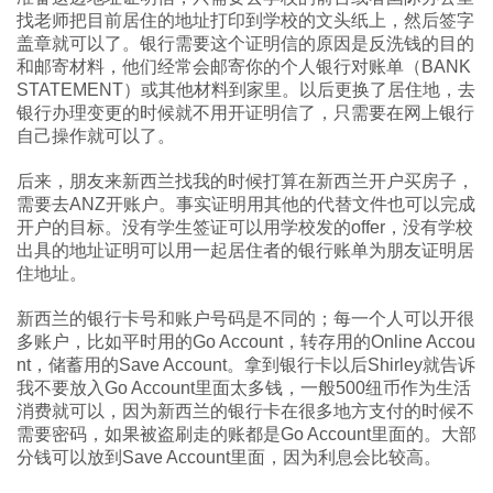
找老师把目前居住的地址打印到学校的文头纸上，然后签字
盖章就可以了。银行需要这个证明信的原因是反洗钱的目的
和邮寄材料，他们经常会邮寄你的个人银行对账单（BANK
STATEMENT）或其他材料到家里。以后更换了居住地，去
银行办理变更的时候就不用开证明信了，只需要在网上银行
自己操作就可以了。
后来，朋友来新西兰找我的时候打算在新西兰开户买房子，
需要去ANZ开账户。事实证明用其他的代替文件也可以完成
开户的目标。没有学生签证可以用学校发的offer，没有学校
出具的地址证明可以用一起居住者的银行账单为朋友证明居
住地址。
新西兰的银行卡号和账户号码是不同的；每一个人可以开很
多账户，比如平时用的Go Account，转存用的Online Accou
nt，储蓄用的Save Account。拿到银行卡以后Shirley就告诉
我不要放入Go Account里面太多钱，一般500纽币作为生活
消费就可以，因为新西兰的银行卡在很多地方支付的时候不
需要密码，如果被盗刷走的账都是Go Account里面的。大部
分钱可以放到Save Account里面，因为利息会比较高。