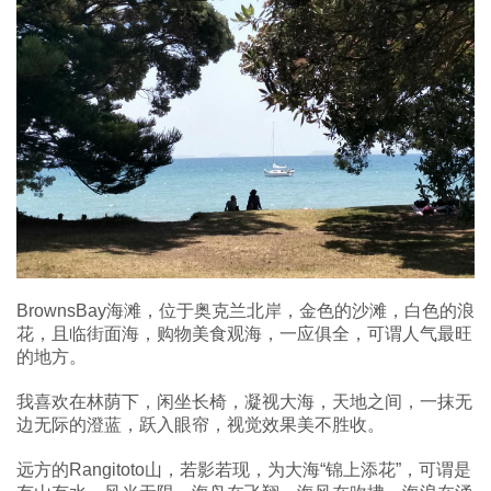
BrownsBay海滩，位于奥克兰北岸，金色的沙滩，白色的浪
花，且临街面海，购物美食观海，一应俱全，可谓人气最旺
的地方。
我喜欢在林荫下，闲坐长椅，凝视大海，天地之间，一抹无
边无际的澄蓝，跃入眼帘，视觉效果美不胜收。
远方的Rangitoto山，若影若现，为大海“锦上添花”，可谓是