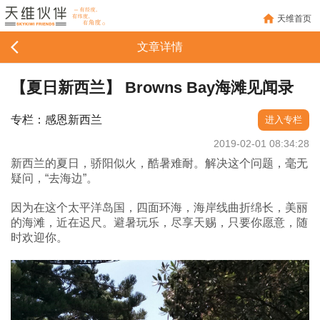
天维首页
文章详情
【夏日新西兰】 Browns Bay海滩见闻录
专栏：感恩新西兰
进入专栏
2019-02-01 08:34:28
新西兰的夏日，骄阳似火，酷暑难耐。解决这个问题，毫无
疑问，“去海边”。
因为在这个太平洋岛国，四面环海，海岸线曲折绵长，美丽
的海滩，近在迟尺。避暑玩乐，尽享天赐，只要你愿意，随
时欢迎你。