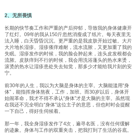
2、无所畏惧
长期的快节奏工作和严重的产后抑郁，导致我的身体健康开
了红灯。09年的我从150斤忽然消瘦成了纸片。每天夜里无
法入睡，白天昏昏沉沉。更严重的是我皮肤开始过敏。大片
大片地长湿疹。湿疹瘙痒难耐，流水流脓，又更加重了我的
失眠。湿疹发作的时候，我的脸会肿起来，连头皮发根都会
流脓。皮肤痒到不行的时候，我会用洗浴蓬头的热水来烫，
滚烫的热水让湿疹患处失去知觉，那多少才能给我片刻的安
宁。
前30年的人生，我以为大脑是身体的主宰。大脑能滥用“身
体”，能指挥身体熬夜，工作，加班。而30岁以后，身体开
始闹革命，我才不得不承认“身体”才是大脑的主宰。虽然现
在我还不完全明白“身体”这位主子的意思，但也时时会提醒
一下自己，得好生伺候着。
那一年，我全身湿疹发作了4次，遍寻名医，没有任何缓解
的迹象。身体与工作的双重夹击，把我打到了生活的谷底。