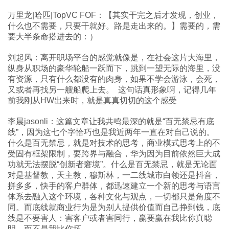
万里龙|哈匹|TopVC FOF：【其实干完之后才发现，创业，
什么也不需要，只要干就好。路是走出来的。】需要的，需
要大半条命搭进去的：）
刘起风：离开职场平台的感觉就像是，在社会这片大海里，
纵身从职场的豪华轮船一跃而下，跳到一望无际的海里，没
有资源，只有什么都没有的肉身，如果不学会游泳，会死，
又或者再找另一艘船爬上去。 这句话真形象啊，记得几年
前我刚从HW出来时，就是真真切切的这个感受
李晨jasonli：这篇文章让我共鸣最深的就是“百无禁忌有底
线”，因为这七个字恰巧也是我近两年一直在对自己说的。
什么是百无禁忌，就是对技术的思考，商业模式思考上的不
受固有框架限制，要跨界与融合，华为因为目前依然巨大成
功就无法摆脱“创新者窘境”。什么是百无禁忌，就是无论面
对是基督教，天主教，穆斯林，一二线城市白领还是抖音，
拼多多，快手的客户群体，都迅速建立一个新的思考与语言
体系去融入这个环境，各种文化与观点，一切都只是角度不
同。而底线就商业行为是为别人提供价值而自己挣到钱，底
线是不要害人：害客户或者害同行，赢要赢在我比你真聪
明，而不是我比你坏