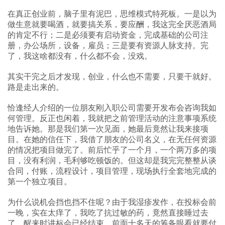
在真正创业前，脑子里有泥巴，思维模式特死板。一是以为
做生意就要喝酒，就要搞关系，要应酬，我这完全厌恶酒局
的肯定不行；二是必须要有启动资金，完成基础的公司注
册，办公场所，设备，雇员；三是要有资源人脉支持。完
了，我这啥都没有，什么都不会，没戏。
其实干完之后才发现，创业，什么也不需要，只要干就好。
路是走出来的。
恰逢经人介绍的一位朋友刚入职公司需要开发布会咨询我如
何管理。反正也闲着，我就把之前管理活动的注意事项系统
地告诉她。那是我们第一次见面，她最后竟然让我来接项
目。在她的信任下，我借了朋友的公司名义，在无任何资源
的情况把项目做完了。前后忙乎了一个月，一个两万多的项
目，没有利润，毛利够吃顿饭的。但这却是我完完整整从谈
合同，付账，流程设计，项目管理，现场执行全套地完成的
第一个独立项目。
为什么说机会挡也挡不住呢？由于我湿疹发作，在投标会前
一晚，实在太痒了，我吃了抗过敏的药，竟然直接睡过去
了。醒来时讲标会已经结束。前面十多天的筹备眼看就要付