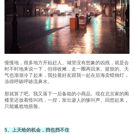
慢慢地，很多地方开始赶人。城管没有想象的凶残，就是会
时不时地来说一下，但得收摊，走一圈再回来。挺烦的。天
气也渐渐冷了起来，我拉着好友跟我一起在后海卖蜡烛灯，
冻得呼哧呼哧流鼻水。
那就算了吧。我又落下一后备箱的小商品。现在北京家的阁
楼里还放着怪叫鸡，一捏，发出渗人的惨叫声。回想起来，
只能尴尬地捂脸。
5、上天给的机会，挡也挡不住