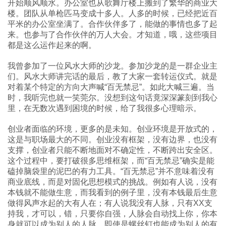
开始顺风顺水。办公室也从歌舞厅楼上搬到了繁华的商业大
楼。团队从单枪匹马变成十多人。人多的时候，已经把近百
平米的办公室坐满了。合作伙伴多了，能做的事情也多了起
来。也参与了合作伙伴的万人大会。才知道，哦，这些项目
都是这么运作起来的啊。
我曾参加了一位风水大师的沙龙。参加沙龙的是一群企业主
们。风水大师讲完话的最后，教了大家一套转运仪式。就是
对着某个特定的方向大声喊“百无禁忌”。如此大喊三遍。当
时，我听完也就一笑莞尔。没想到这句话竟深深篆刻到我心
里，在无数次遇到困境的时候，给了我很多心理暗示。
创业者面临的环境，更多的是未知。创业环境是开放式的，
这是与职场最大的不同。创业没有框架，没有边界，也没有
支撑，创业者只能不断地面对不确定性，不断跨出安全区。
这个过程中，要打破很多思维框架，而“百无禁忌”确实是能
磕掉脑袋里的泥巴的有力工具。“百无禁忌”并不意味着没有
商业底线，而是对固化思想模式的挑战。例如有人说，没有
本钱就不能做生意，而我看到的例子里，没有本钱最后生意
做得风声水起的大有人在；有人说我没有人脉，只有XX支
持我，才可以，错，只要你自强，人脉会自动找上你，你本
身就可以成为别人的人脉，即使是螺丝钉也能成为别人的有