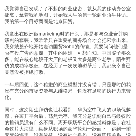
我觉得自己发现了了不起的商业秘密，就从我的移动办公室
挪窝，拿着我的地图，开始我人生的第一轮商业陌生拜访。
我的第一个目标商圈是北京国贸。
我拿出在欧洲做marketing时的行头，那是参与企业合并购
谈判的套装，我常常只在重要的商务场合才会把它拿出来。
我穿戴整齐地开始走访国贸Soho的商铺。我要问问他们是
否有投广告的意愿。其中的困难，可想而知。中国骗子那么
多，能在核心地段开大店的老板又大多是商业老手，陌生拜
访的成功率极低。在经历了一次次地碰壁后，我都庆幸自己
竟然没被拒绝打败。
十年后回想，这个稚嫩的商业模型并没有错，只是那时的我
没有充分的市场资源与思维格局，也没有足够的执行力来转
化。
同时，这次陌生拜访也让我看到，华为空中飞人的职场优越
感，在离开平台后，荡然无存。我充分意识到自己与蝼蚁般
的推销员没有什么不同。离开职场平台的感觉就像是，在社
会这片大海里，纵身从职场的豪华轮船一跃而下，跳到一望
无际的海里。没有依托，没有社会身份，没有职场关系，没