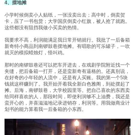
4、摆地摊
小学时候倒卖小人贴纸，一张没卖出去；高中时，倒卖贺
卡，压了一书包货；大学国庆倒卖小红旗，被人抢了就跑。
这些都没有阻挡我做小买卖的热情。
我要求不高，利润能满足我日常开销就行。我批了一后备箱
新奇特小商品到南锣鼓巷摆地摊。有唱歌的可乐罐子，一吹
就灭的模拟蜡烛灯，怪叫鸡。
那时的南锣鼓巷还可以把车开进去，在戏剧学院附近找一个
夹缝，把后备箱一打开，还是蛮新奇有逼格的。还真别说，
在好奇的小年轻的人流中，还是有人买账。我的第一个5块
钱就这样赚到了。我开始开着我全新白色雅阁，到处摆起了
摊。后海，南锣鼓巷，大学校园里等。把自己喜欢的东西卖
给同样喜欢的人，那段时间，即使利润够不上油费，我还是
蛮开心的，并喜滋滋地记录进销存，利润等。用我做商业计
划书的能力算着我一后备箱的小东西。