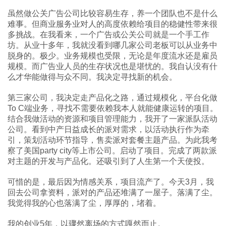
虽然做公关广告公司比较容易生存，养一个团队也不是什么
难事。但商业服务业对人的高度依赖给项目的稳健性带来很
多挑战。在我看来，一个广告或公关公司就是一个手工作
坊。从业十多年，我就没看到哪几家公司老板可以从业务中
脱身的。极少。业务规模也受限，无论是年度流水还是雇员
规模。而广告业人员的生存状况也是堪忧的。我自认没有什
么才华能做得与众不同。我决定寻找新的机会。
第三家公司，我决定走产品化之路，通过规模化，平台化做
To C端业务，寻找不需要依赖我本人就能健康运转的项目。
结合我做活动的资源和项目管理能力，我开了一家派队活动
公司。看到中产日益成长的派对需求，以活动执行作为牵
引，策划活动环节指导，售卖派对套餐主题产品。为此我考
察了美国party city等上市公司。启动了项目。完成了两款派
对主题的开发与产品化。还吸引到了人生第一个天使投。
可惜的是，最后因为情感关系，项目流产了。今天3月，我
回去公司拿资料，派对的产品还堆满了一屋子。落满了尘。
我觉得我的心也落满了尘，厚厚的，堵着。
我的创业5年，以骤然离场的方式嘎然而止。