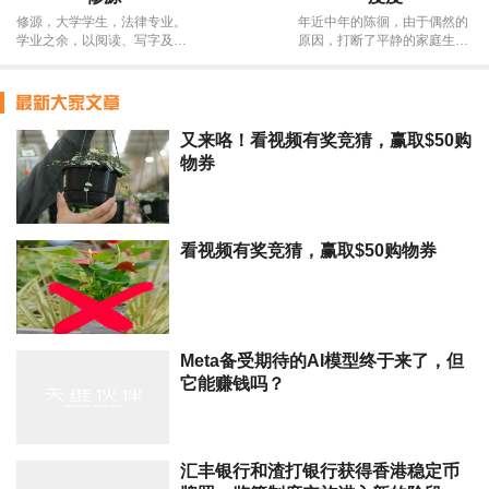
读、学术能力培养方法和案
修源，大学学生，法律专业。
年近中年的陈徊，由于偶然的
例。 欢迎关注，一起为孩子铺
学业之余，以阅读、写字及看
原因，打断了平静的家庭生
设扎实、自信的全球升学之
视频为乐趣，热爱美食和厨
活，陷入了一段始料未及，跌
路。
艺，曾游历南北岛著名景点。
宕起伏的人生旅程，上演了一
高中来新留学，亲身体验过新
场家庭、友情、爱情和职业相
西兰“素质教育”。愿以文会
互交织、刻骨铭心的戏剧人
友，结交全球志同道合之士。
生。她经受了情感洗礼，也阅
又来咯！看视频有奖竞猜，赢取$50购
盖本人年少轻狂、涉世未深、
尽了人生百态，并从一个侧面
物券
思想幼稚、阅历尚浅，文笔多
描述了新西兰社会的众生相。
显青涩，恳请各位读者朋友多
短短的“这一年”，就像经历了
多海涵与指教。
一场人生的命运轮回。
看视频有奖竞猜，赢取$50购物券
Meta备受期待的AI模型终于来了，但
它能赚钱吗？
汇丰银行和渣打银行获得香港稳定币