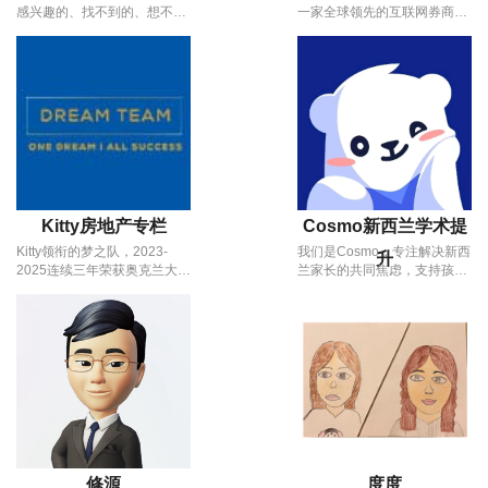
感兴趣的、找不到的、想不到
一家全球领先的互联网券商，
的、搞不懂的，这些有用的知
致力于为投资者提供安全、高
识和信息，笨笨都尽力传达给
效、低成本的股票、ETF、期
您，所有文章都在这里。我是
权等投资服务。在新西兰，老
园艺顾问小笨笨，感谢大家一
虎证券为本地投资者提供覆盖
如既往的支持，愿人与自然永
美国、澳洲、中国等主要市场
远和谐相处，世界美丽处处充
的交易平台，操作便捷，适合
满爱！欢迎添加我的微信号：
个人投资者和专业投资者使
zhangbingqian101
用。
Kitty房地产专栏
Cosmo新西兰学术提
Kitty领衔的梦之队，2023-
我们是Cosmo，专注解决新西
升
2025连续三年荣获奥克兰大东
兰家长的共同焦虑，支持孩子
区销售团队第一，Highland
积累学术硬实力。面对NCEA
Park分行第一，2025年全公
改革与全球名校升学的激烈竞
司销售第二。 “梦之队” 以梦为
争，我们提供经斯坦福大学认
马，笃行不怠，2025年销售
证的“学术补强”体系——
200多套房产，用佳绩证明实
COSMO 美国教师 1 对 1 直播
力，以行动见证初心。
课程。以美国在职精英教师为
核心，结合AI智能助教实时调
整教学，课程严格对标美国
CCSS标准，无缝对接
NCEA/IB/剑桥等多种路径。
在这里，您将获得教育政策解
修源
度度