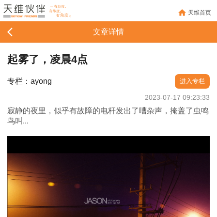
天维首页
文章详情
起雾了，凌晨4点
专栏：ayong
进入专栏
2023-07-17 09:23:33
寂静的夜里，似乎有故障的电杆发出了嘈杂声，掩盖了虫鸣
鸟叫...