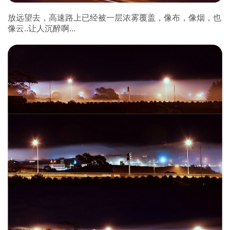
放远望去，高速路上已经被一层浓雾覆盖，像布，像烟，也
像云..让人沉醉啊...