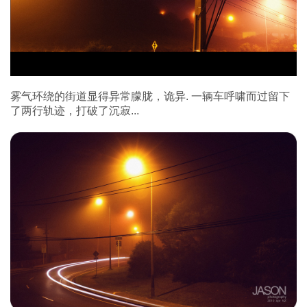
雾气环绕的街道显得异常朦胧，诡异. 一辆车呼啸而过留下
了两行轨迹，打破了沉寂...