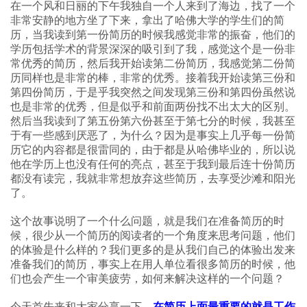
在一个风和日丽的下午我独自一个人来到了海边，找了一个
非常安静的地方坐了下来，拿出了哈佛大学的学生们的简
历，当我读到第一份简历的时候我感觉非常的振奋，他们的
学历包括学术的背景深深的吸引到了我，感觉这个是一份非
常优秀的简历，然后我开始读第二份简历，我感觉第二份简
历同样也是非常的棒，非常的优秀。接着我开始读第三份和
第四份简历，于是乎我突然之间发现第三份和第四份虽然说
也是非常的优秀，但是似乎和前面两份找不出太大的区别。
然后当我读到了第五份第六份甚至于第七分的时候，我甚至
于有一些感到厌恶了，为什么？因为是事实上几乎每一份简
历它的内容都是很雷同的，由于都是从哈佛毕业的，所以说
他在学历上也没有任何的亮点，甚至于我到最后连十份简历
都没有读完，我就非常想放弃这些简历，去享受沙滩和阳光
了。
这个故事说明了一个什么问题，就是我们在准备简历的时
候，很少从一个简历的阅读者的一个角度来思考问题，他们
的体验是什么样的？我们更多的是从我们自己的体验出发来
准备我们的简历，事实上在用人单位看很多简历的时候，他
们也会产生一个审美疲劳，如何来解决这样的一个问题？
今天首先来和大家分享一下，
在简历上面最重要的就是工作