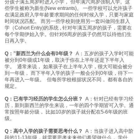
分孩子满五周岁时进入小学， 但年满六周岁强制入学。这
些学生被称为新生(New entrants)。 一些学校可以允许孩子
在满足政府入学年龄要求期间的任何时候入学，只要与家庭
时间状况匹配。 而另一些学校则使用另一套叫做同生群入
学（Cohort Entry)的系统 , 针对年满五周岁的孩子，需要在
每个学期伊始入学。但针对6周岁的孩子仍然可以待他们生
日再入学。
Q：”新西兰为什么会有0年级？
A：五岁的孩子入学时可能
被分到0年级或1年级，取决于你在上半年还是下半年入
学。 通常来说， 如果孩子在上半年入学，很大可能会被分
到一年级， 而下半年入学的孩子一般会分到0年级，待下一
年再进入一年级。 但每所学校根据状况不同， 都有各自的
规定。
Q：已有学习经历的学生怎么分班？
A：针对已经有学习经
历，新到新西兰的学生来说，一年的四个学期皆可入学。通
常按照年龄分级， 比如10岁的孩子就分配在5-6年级的班
级。
Q：高中入学的孩子需要思考什么？
A：当孩子进入高中阶
段的11-13年级，就需要思考未来他们希望做什么， 学什