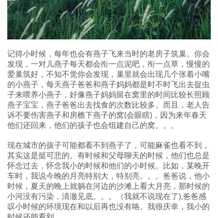
记得小时候，每年也会有燕子飞来当时的老房子筑巢。你会
发现，一对儿燕子每天都会衔一点泥吧，衔一点草，慢慢的
爱巢筑好，不知不觉你会发现，巢里就会出现几个张着小嘴
的小燕子，每天燕子爸爸和燕子妈妈都是时不时飞出去捉虫
子来喂养小燕子，好像燕子妈妈留在窝里的时间比较长照顾
燕子宝宝，燕子爸爸出去找食的次数比较多。而且，老人告
诉不要伤害燕子和房檐下燕子的窝(会眼瞎)，因为来年春天
他们还回来，他们的孩子也会组建自己的窝。。。
现在城市的孩子可能都看不到燕子了，可能麻雀也看不到，
其实这是挺可悲的。有时候和父母聊天的时候，他们也总是
怀念过去，怀念我小的时候和他们的小时候。比如，某晚开
车时，我说今晚的月亮特别大，特别亮。。。爸爸说，他小
时候，夏天的晚上就躺在河边的沙滩上看大月亮，那时候的
小河没有污染，清澈见底。。。（我就不说现在了),爸爸感
叹小时候的环境现在和以后再也没有咯。我很庆幸，我小的
时候还能看到。