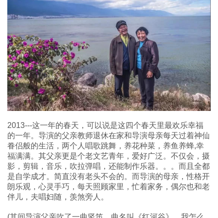
2013---这一年的春天，可以说是这四个春天里最欢乐幸福
的一年。导演的父亲教师退休在家和导演母亲每天过着神仙
眷侣般的生活，两个人唱歌跳舞，养花种菜，养鱼养蜂,幸
福满满。其父亲更是个老文艺青年，爱好广泛。不仅会，摄
影，剪辑，音乐，吹拉弹唱，还能制作乐器。。。而且全都
是自学成才。简直没有老头不会的。而导演的母亲，性格开
朗乐观，心灵手巧，每天照顾家里，忙着家务，偶尔也和老
伴儿，夫唱妇随，羡煞旁人。
(其间导演父亲吹了一曲竖笛，曲名叫《红河谷》，我怎么