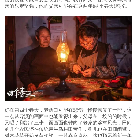
亲的乐观坚强，他的父亲可能会在这两年(两个春天)垮掉。
好在第四个春天，老两口可能在悲伤中慢慢恢复了一些，这
一点从导演的画面中也能看得出来，父母在上坟的的时候，
又唱了和跳了三步，而画面也转向了老家的乡村风光，田间
的几个农民还在传统用牛马耕田劳作，狗儿也在田间闲逛，
树木花草开始发黄变绿，一片春意盎然，这也预示着新一年