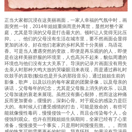
正当大家都沉浸在这美丽画面，一家人幸福的气氛中时，画
面突然一转，2014年姐姐重病而意外离世，显然对整个家
庭，尤其是导演的父母是打击最大的。顿时让人觉得无比压
抑。。。他们的父母没有生活在城市里，要不然画面会显得
更加的冰冷。好在他们老家的乡村风景十分美丽，鸟语花
香。可是当人遭遇突然的变故，即便是再乐观的的人，即便
是在这样美丽舒服的环境里，人也高兴不起来，貌似周遭的
环境也与他们没有太大关系了。导演的记录片画面没有用失
去亲人时那种大鸣大放的哭嚎眼泪来表现，而是通过葬礼时
吹鼓手的哀歌(貌似也是开头的那段音乐)，通过姐姐生前的
影像，歌声，以及以往的每年家庭的团聚录像，以及母亲的
谈话，父母每年的纪念，尤其是父母脸上消失的欢乐，以及
父母加速的衰老来展现。虽然没有撕心裂肺，然而这这种痛
反而更加要命，缓慢的，深刺心骨。对于观众的感染力是巨
大的。有时候人们遭受感情的打击，可能是致命的，有些可
能就像慢性毒药，慢慢侵蚀一个人，而且会传染每个人，会
侵蚀到观众。也许在照顾姐姐生病期间，全家已经有了心里
准备，慢慢接受一个事实，只是用时间慢慢煎熬。。。而情
感的恢复可能需要更长的时间。我真怀疑，如果没有导演母