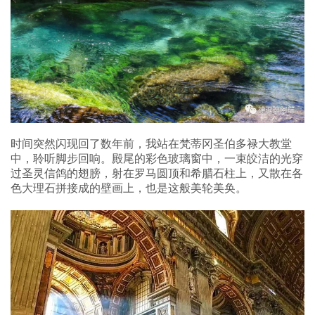
时间突然闪现回了数年前，我站在梵蒂冈圣伯多禄大教堂
中，聆听脚步回响。殿尾的彩色玻璃窗中，一束皎洁的光穿
过圣灵信鸽的翅膀，射在罗马圆顶和希腊石柱上，又散在各
色大理石拼接成的壁画上，也是这般美轮美奂。