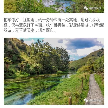
把车停好，往里走，约十分钟即有一处高地，透过几株枝
桠，便与蓝泉打了照面。牧牛卧青毡，彩鸳嬉清涟，绿鸭濯
浅波，芳草携碧水，溪水西向。