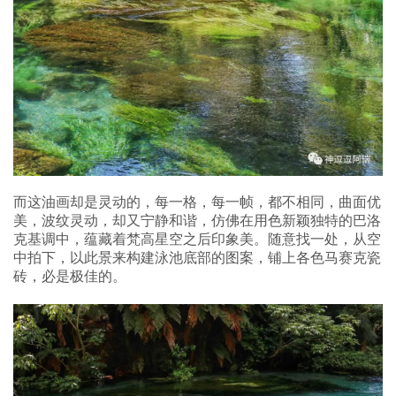
而这油画却是灵动的，每一格，每一帧，都不相同，曲面优
美，波纹灵动，却又宁静和谐，仿佛在用色新颖独特的巴洛
克基调中，蕴藏着梵高星空之后印象美。随意找一处，从空
中拍下，以此景来构建泳池底部的图案，铺上各色马赛克瓷
砖，必是极佳的。