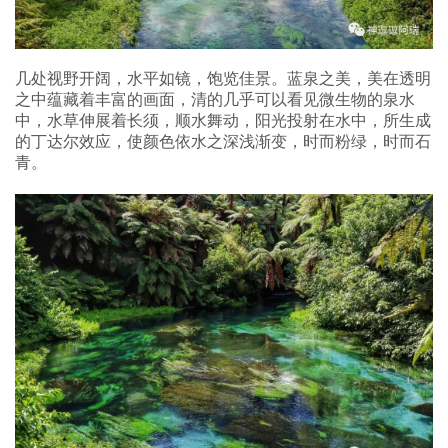
几处视野开阔，水平如镜，饱览佳景。蓝泉之美，美在透明
之中蕴藏着丰富的画面，清的几乎可以看见微生物的泉水
中，水草伸展着长须，顺水舞动，阳光投射在水中，所生成
的丁达尔效应，使颜色依水之深浅渐变，时而粉绿，时而石
青。