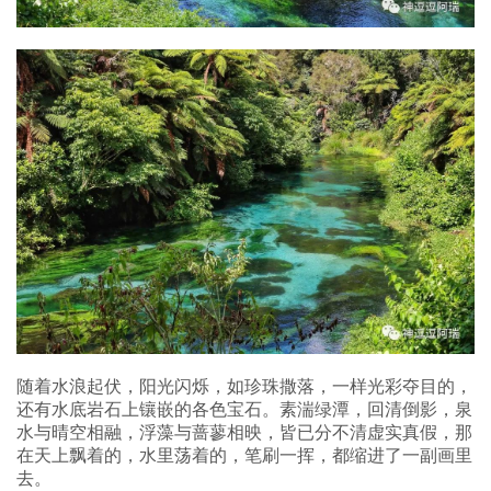
随着水浪起伏，阳光闪烁，如珍珠撒落，一样光彩夺目的，
还有水底岩石上镶嵌的各色宝石。素湍绿潭，回清倒影，泉
水与晴空相融，浮藻与蔷蓼相映，皆已分不清虚实真假，那
在天上飘着的，水里荡着的，笔刷一挥，都缩进了一副画里
去。