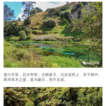
复行半里，百木争荣，古树参天，沿步道而上，至于林中。
两岸草木之盛，遮天蔽日，密不见底。