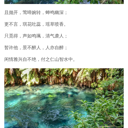
且抛开，莺啼婉转，蝉鸣幽深；
更不言，琪花吐蕊，瑶草喷香。
只觅得，声如鸣珮，清气袭人；
暂许他，景不醉人，人亦自醉；
闲情雅兴自不绝，付之仁山智水中。