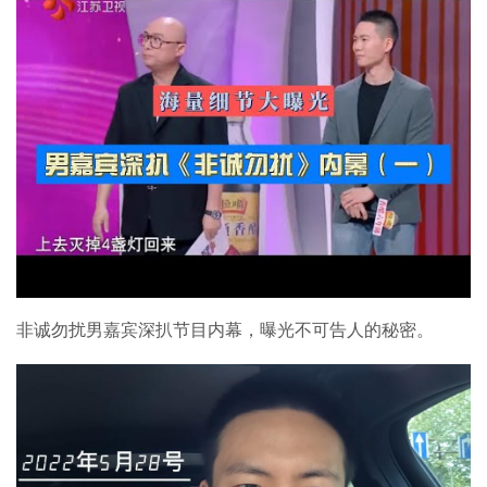
非诚勿扰男嘉宾深扒节目内幕，曝光不可告人的秘密。