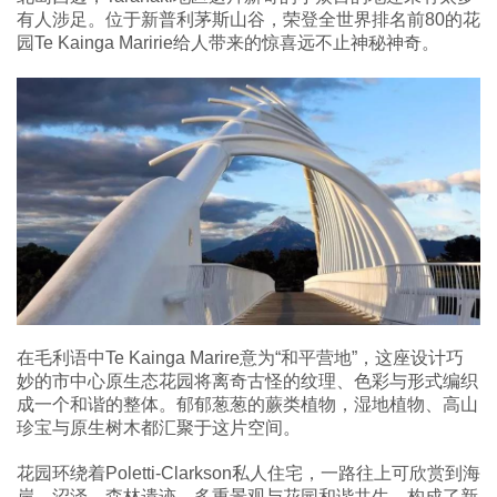
有人涉足。位于新普利茅斯山谷，荣登全世界排名前80的花
园Te Kainga Maririe给人带来的惊喜远不止神秘神奇。
在毛利语中Te Kainga Marire意为“和平营地”，这座设计巧
妙的市中心原生态花园将离奇古怪的纹理、色彩与形式编织
成一个和谐的整体。郁郁葱葱的蕨类植物，湿地植物、高山
珍宝与原生树木都汇聚于这片空间。
花园环绕着Poletti-Clarkson私人住宅，一路往上可欣赏到海
岸、沼泽、森林遗迹，多重景观与花园和谐共生，构成了新