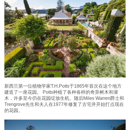
新西兰第一位植物学家T.H.Potts于1865年首次在这个地方
建造了一座花园。 Potts种植了各种各样的奇异树木和灌
木，许多至今仍在花园绽放生机。随后Miles Warren爵士和
Trengrove先生和夫人在1977年修复了古宅并开始打点现在
的花园。