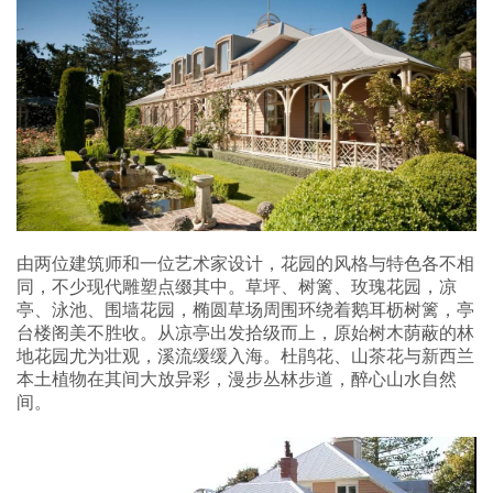
由两位建筑师和一位艺术家设计，花园的风格与特色各不相
同，不少现代雕塑点缀其中。草坪、树篱、玫瑰花园，凉
亭、泳池、围墙花园，椭圆草场周围环绕着鹅耳枥树篱，亭
台楼阁美不胜收。从凉亭出发拾级而上，原始树木荫蔽的林
地花园尤为壮观，溪流缓缓入海。杜鹃花、山茶花与新西兰
本土植物在其间大放异彩，漫步丛林步道，醉心山水自然
间。