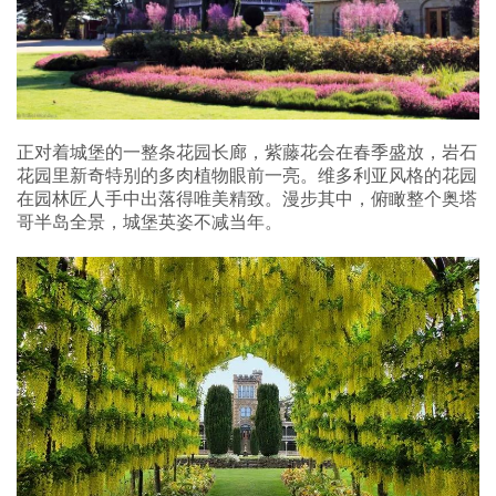
正对着城堡的一整条花园长廊，紫藤花会在春季盛放，岩石
花园里新奇特别的多肉植物眼前一亮。维多利亚风格的花园
在园林匠人手中出落得唯美精致。漫步其中，俯瞰整个奥塔
哥半岛全景，城堡英姿不减当年。