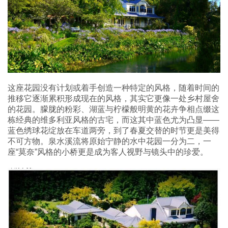
这座花园没有计划或着手创造一种特定的风格，随着时间的
推移它逐渐累积形成现在的风格，其实它更像一处乡村屋舍
的花园。朦胧的粉彩、湖蓝与柠檬般明黄的花卉争相点缀这
栋经典的维多利亚风格的古宅，而这其中蓝色尤为凸显——
蓝色绣球花绽放在车道两旁，到了春夏交替的时节更是美得
不可方物。泉水溪流将原始宁静的水中花园一分为二，一
座“莫奈”风格的小桥更是成为客人视野与镜头中的珍爱。