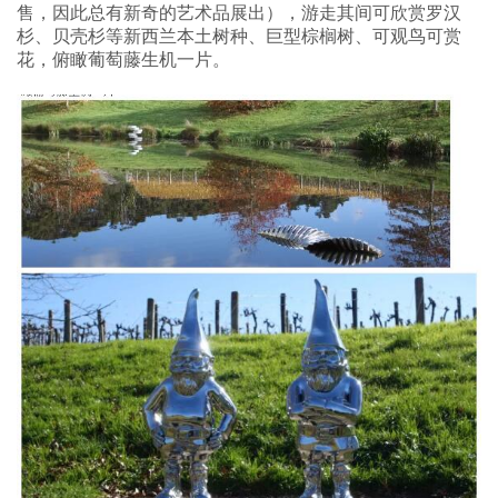
售，因此总有新奇的艺术品展出），游走其间可欣赏罗汉
杉、贝壳杉等新西兰本土树种、巨型棕榈树、可观鸟可赏
花，俯瞰葡萄藤生机一片。