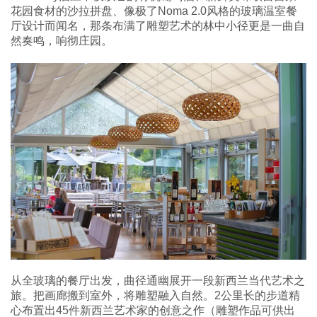
花园食材的沙拉拼盘、像极了Noma 2.0风格的玻璃温室餐
厅设计而闻名，那条布满了雕塑艺术的林中小径更是一曲自
然奏鸣，响彻庄园。
从全玻璃的餐厅出发，曲径通幽展开一段新西兰当代艺术之
旅。把画廊搬到室外，将雕塑融入自然。2公里长的步道精
心布置出45件新西兰艺术家的创意之作（雕塑作品可供出