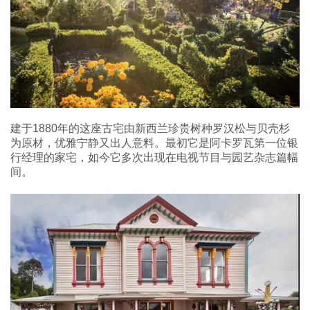
建于1880年的这座古宅由新西兰珍贵树种罗汉松与贝壳杉
为原材，优雅宁静又出人意料。最初它是阿卡罗瓦第一位银
行经理的家宅，如今它多次出现在电视节目与园艺杂志篇幅
间。