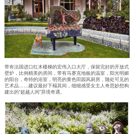
带有法国进口红木楼梯的宏伟入口大厅，保留完好的开放式
壁炉，比例精美的房间，带有马赛克地板的温室，阳光明媚
的阳台，奇特的浴室，明亮的黄色田园风厨房，随处可见的
艺术品……建议最好下榻其间，细细感受女主人奇思妙想构
建出的“超越人间”异境奇遇。