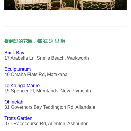
提到过的花园，都 在 这 里 啦
Brick Bay
17 Arabella Ln, Snells Beach, Warkworth
Sculptureum
40 Omaha Flats Rd, Matakana
Te Kainga Marire
15 Spencer Pl, Merrilands, New Plymouth
Ohinetahi
31 Governors Bay Teddington Rd, Allandale
Trotts Garden
371 Racecourse Rd, Allenton, Ashburton