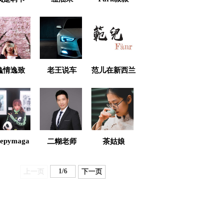
鱻情逸致
老王说车
范儿在新西兰
eepymaga
二糊老师
茶姑娘
1
/
6
上一页
下一页