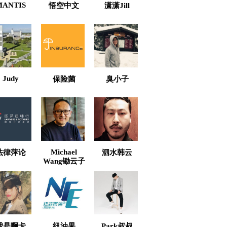
MANTIS
悟空中文
潇潇Jill
Judy
保险菌
臭小子
Michael
法律萍论
泗水韩云
Wang锄云子
我是啊卡
纽油果
Park叔叔