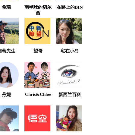
希瑞
南半球的切尔
在路上的BIN
西
南萄先生
望哥
宅在小岛
Chris&Chloe
丹妮
新西兰百科