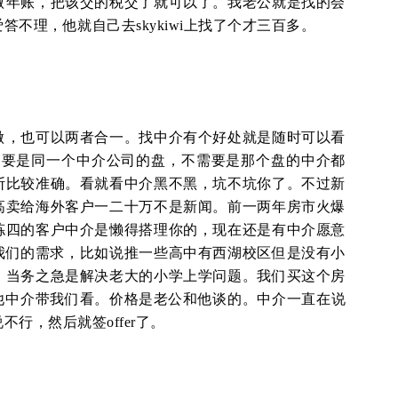
做年账，把该交的税交了就可以了。我老公就是找的会
不理，他就自己去skykiwi上找了个才三百多。
做，也可以两者合一。找中介有个好处就是随时可以看
e，只要是同一个中介公司的盘，不需要是那个盘的中介都
断比较准确。看就看中介黑不黑，坑不坑你了。不过新
高卖给海外客户一二十万不是新闻。前一两年房市火爆
拣四的客户中介是懒得搭理你的，现在还是有中介愿意
我们的需求，比如说推一些高中有西湖校区但是没有小
，当务之急是解决老大的小学上学问题。我们买这个房
，没有让其他中介带我们看。价格是老公和他谈的。中介一直在说
行，然后就签offer了。