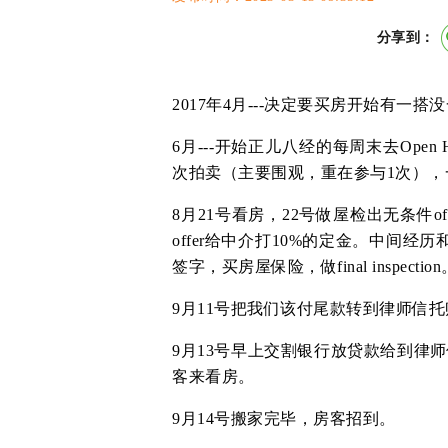
分享到：
2017年4月---决定要买房开始有一搭
6月---开始正儿八经的每周末去Ope
次拍卖（主要围观，重在参与1次），一次递pr
8月21号看房，22号做屋检出无条件o
offer给中介打10%的定金。中间
签字，买房屋保险，做final inspection
9月11号把我们该付尾款转到律师信
9月13号早上交割银行放贷款给到律
客来看房。
9月14号搬家完毕，房客招到。