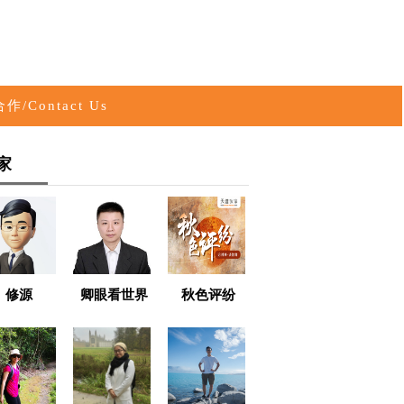
作/Contact Us
家
修源
卿眼看世界
秋色评纷