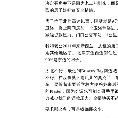
决定买房并不是因为老二的到来，而
己的房子好好做安全措施。
房子位于北岸高速以西，隔壁就是9
卫浴，楼上两间房加一个卫浴带浴缸
减轻贷款压力。门口公交车站，1公里
我和老公2011年来新西兰，从租的
虑其他地区了。北岸东边西边都住过
90%是东边的房子。
太北不行，最远到Browns Bay南
不好。在没事就下雨玩儿的奥克兰，
车，要近超市要近学校方便爸妈来后买菜
的Plaster，因为会漏水可能会砸
力减少我们的还款压力。全幅地买不起，半幅
要求那么多，可是钱确那么少。