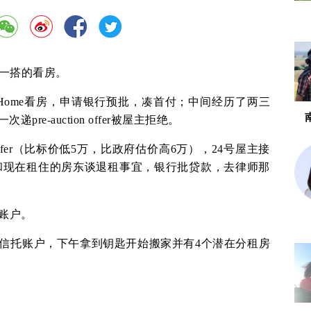
没一搭的看房。
n Home看房，申请银行预批，凑首付；中间经历了两三
e-auction offer被屋主拒绝。
ffer（比标价低5万，比政府估价高6万），24号屋主接
经历和现在租住的房东谈退租事宜，银行批贷款，去律师那
。
托账户。
师信托账户，下午拿到钥匙开始搬家并有4个潜在分租房