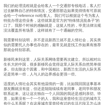
我们的处理流程就是会给客人一个交通部专线电话，客人打
过去解释自己的特殊情况，交通部那边如果觉得情有可原就
会给一个reference no给客人。我们可以根据这个号为客人
特批办理这些业务，这些就算是官方的“特殊情况批条子”的
口了。我那个时候的感触就是，这挺人性的，毕竟法律法规
没法覆盖所有场景，这样就有了一个通融的空间。
我需要特别说明，并不是说新西兰就不是人情社会，其实类
似的需要托人办事也存在的，最常见就是找工作如果有推荐
那就会特别容易。
新移民来到这里，人际关系网络需要再次建立。所以相对出
生长大的中国，很多新移民会觉得这里人际关系自然简单很
多。但去除这个因素，和中国相比，新西兰生活的人际关系
还是简单一些，人与人的边界感会更强一些。
适度的人情社会其实有他温情的一面，比如我回国这事基本
朋友圈就没有提，但还是陆陆续续有老同事，老同学和朋友
联系起来。这让这次独自一个人回国的我还是感到亲切。毕
竟，如果没有一个一个的人，我和这座曾经生活过的城市又
有什么关系呢？在这座城市里曾经有过的生活片段又怎么连