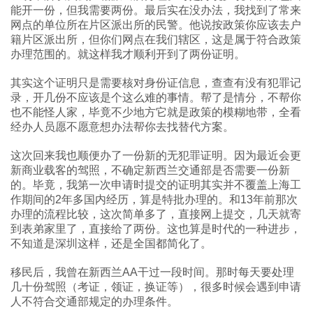
能开一份，但我需要两份。最后实在没办法，我找到了常来
网点的单位所在片区派出所的民警。他说按政策你应该去户
籍片区派出所，但你们网点在我们辖区，这是属于符合政策
办理范围的。就这样我才顺利开到了两份证明。
其实这个证明只是需要核对身份证信息，查查有没有犯罪记
录，开几份不应该是个这么难的事情。帮了是情分，不帮你
也不能怪人家，毕竟不少地方它就是政策的模糊地带，全看
经办人员愿不愿意想办法帮你去找替代方案。
这次回来我也顺便办了一份新的无犯罪证明。因为最近会更
新商业载客的驾照，不确定新西兰交通部是否需要一份新
的。毕竟，我第一次申请时提交的证明其实并不覆盖上海工
作期间的2年多国内经历，算是特批办理的。和13年前那次
办理的流程比较，这次简单多了，直接网上提交，几天就寄
到表弟家里了，直接给了两份。这也算是时代的一种进步，
不知道是深圳这样，还是全国都简化了。
移民后，我曾在新西兰AA干过一段时间。那时每天要处理
几十份驾照（考证，领证，换证等），很多时候会遇到申请
人不符合交通部规定的办理条件。