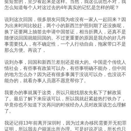
挺短暂的，至少看起来是这样。当然，我这么说也不对，我
怎么知道每个人对这过去的4年真实的记忆是怎样的呢？
说到这次回国，很多朋友问我为啥没有一家人一起回来？因
为出来时间比较赶，两个小的新西兰护照到期了还没换呢，
换了还要网上抽签去申请中国签证，相当折腾人，还真不是
随便说回国就能回国的。不过更重要的原因是我办的好几件
事需要找人，有不确定性，一个人行动自由，拖家带口不是
那么方便。再说了，
说到办事，回国和新西兰差别还是很大的。中国是个传统人
情社会，有些事有政策可以办，有些事明确不能办，但中间
的地方怎么办？因为还有很多事属于没说可以办，也没说不
能办的，就看办事人员愿不愿意帮你了。
我要办的事就属于这类，所以只能找朋友先私下了解政策
了。最后了解下来应该可以，所以我就赶紧趁热打铁办了，
毕竟你也不知道下次再问的时候经办人员对政策该怎么理解
了。
我还记得13年前离开深圳时，因为过来办移民需要开无犯罪
证明，所以我去户籍派出所办理。可是好说歹说，所长也只