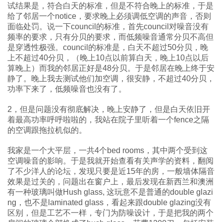
试结果是，符合白天的标准，但是不符合晚上的标准，于是
给了邻居一个notice，要求晚上必须调低空调的声音，否则
面临处罚。说一下council的标准，首先council对噪音没有
频率的要求，只有分贝的要求，而低频噪音通常分贝不高但
是穿透性极强。council的标准是，白天不超过50分贝，晚
上不超过40分贝，（晚上10点以前算白天，晚上10点以后
算晚上）而我的邻居正好是48分贝。于是邻居在晚上终于安
静了。晚上我去测试他们加空调，很安静，不超过40分贝，
功率下来了，低频噪音也没有了。
2，但是问题没有彻底解决，晚上安静了，但是白天依旧开
着最高功率呼呼啦啦的，我站在院子里听着一个fence之隔
的空调跟拖拉机似的。
我家是一个大平层，一共4个bed rooms，其中两个受到这
空调噪音的影响。于是我就开始查看有关声学的资料，翻阅
了不少洋人的论坛，发现只要是近15年的房，一般墙体隔音
效果是过关的，问题出在窗户上，最后发现在新西兰和澳洲
有一种玻璃叫做Hush glass, 这玩意不是普通的double glazi
ng，也不是laminated glass，看起来跟double glazing没有
区别，但是工艺不一样，专门为防噪设计，于是把我的两个