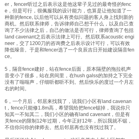
er，fencer听过之后表示这是他这辈子见过的最奇怪的fenc
e，但是可行，很佩服我的设计能力，也算是让他知道了一
种新的fence, 以后他可以从有类似问题的客人身上找到新的
商机。然后联系律师，告诉律师自己想干什么，以及自己查
询了不少法律之后，自己的做法是否可行，律师查询了包括
land cavenant之后表示法律上可行。然后联系acoustic engi
neer，交了1200刀的咨询费之后表示设计可行，可以有效
降低噪音。于是和fencer选了一个良辰吉日开始建设隔音fen
ce。
5，隔音fence建好，站在fence后面，原本隔壁的拖拉机声
音变小了很多，站在房间里，在hush galss的加持之下完全
没有了嗡嗡声，仔细听都听不到。然后快乐的度过一个月左
右的时间。
6，一个月后，邻居来找我了，说我们小区有land cavenan
t，fence只能修1.8m高，希望我给把fence锯掉，我说你只
知其一不知其二，我们小区的确有land cavenant，但是有
关fence的限制12年过期，今年正好12年，所以我就不锯，
不信你问你的律师去。然后邻居再也没有找过我了。