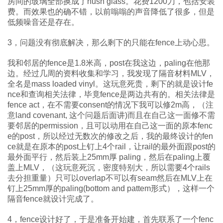
房间的玻璃全部换成了hush glass。花费1200刀，包括安装
费。而效果也的确不错，以前嗡嗡的声音降低了很多，但是
低频噪音还是存在。
3，问题没有彻底解决，那么剩下的只能在fence上动心思。
我和邻居的fence是1.8米高，post在我这边，paling在他那
边。经过几周的资料收集和学习，我发现了隔音材料MLV，
全名是mass loaded vinyl。这玩意死贵，剩下的就是设计fe
nce和查询相关法律，毕竟fence是两边共有的。相关法律是
fence act，在不需要consent的情况下我可以修2m高，（注
意land covenant, 这个问题后面讲)而且在自己这一面修不需
要邻居的permission，且可以动用在自己这一面的原本fenc
e的post，所以经过无数次的修改之后，我的最终设计的fen
ce就是在原本的post上钉上4个rail，让rail的最外面跟post的
最外面平行，然后装上25mm厚 paling，然后在paling上覆
盖上MLV，（这玩意死沉，密度特别大，所以需要4个rails
去分担重量）只可以overlap不可以有seam然后在MLV上在
钉上25mm厚的paling(bottom and pattem形式），这样一个
隔音fence就设计完成了。
4，fence设计好了，于是准备开始建，首先联系了一个fenc