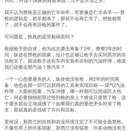
20亿，对这个国家的财政来说，几乎是灭顶之灾。
我不认为禁枪是正确的亡羊补牢，而更像是亡羊杀羊 ---- 禁
枪的逻辑是，把羊都杀了，那就不会再亡羊了。把枪都禁
了，就不会再有涉枪的案件了。
可问题是，枪真的是罪魁祸首吗？
根据枪手的自述，他为此次袭击筹备了2年。整整2年的时
间，纵使在禁枪的国家，估计也足够让枪手去买到黑市的非
法枪支了。据说枪手还在车内安装有自制的汽油炸弹，难道
我们还要去禁汽油？禁汽车？
一个一心想要屠杀的人，纵使他没有枪，用2年的时间筹
备，他也会用一切可以获得的工具来实现目标 --- 煤气/汽油
炸弹，大面积投毒，汽车冲撞，哪一样都可以照成巨大伤
亡，何必要独独把罪过怪到枪的身上？难道只要禁了枪，这
个屠夫就会立地成佛了？如果我们真的要把矛头对准了枪
支，那就真的是找错了方向和目标。
更何况，新西兰的自然和农业环境注定了不可能全面禁枪。
不像世界上的许多国家，新西兰没有猛兽，许多动物没有天