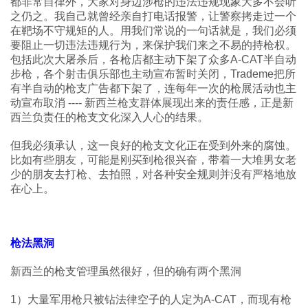
都非常自律外，大家对身边涉枪的违法违规现象大多不会听
之仍之。我自己就曾经亲自打电话报警，让警察拷走过一个
在靶场不守规矩的人。用我们常说的一句话就是，我们必须
要阻止一切违法违规行为，来保护我们来之不易的持枪权。
包括此次大屠杀后，各枪店都主动下架了众多A-CAT半自动
步枪，各个射击俱乐部也主动宣布暂时关闭，Trademe把所
有半自动的枪支广告都下架了，连每年一次的枪展活动也主
动宣布取消 ---- 新西兰枪支群体展现出来的责任感，正是新
西兰负责任的枪支文化深入人心的结果。
但我必须承认，这一良好的枪支文化正在受到外来的腐蚀。
比如有些朋友，可能是刚买到枪很兴奋，带着一大堆男女老
少的朋友去打枪、去拍照，对各种安全规则并没有严格地放
在心上。
枪法黑洞
新西兰的枪支管理虽然很好，但的确有两个黑洞
1）大量军用枪只被钻法律空子的人定为A-CAT，而现有枪