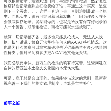
可以根据记录，追查到进口商，再查到销售枪店，然后通过
枪店销售记录查到这把枪卖给了谁，再通过这个买家，追查
到下一个买家。。。这样一直追下去，直到追到最后一个枪
主。而现实中，很有可能追着追着就断了，因为许多人并不
会做或保存记录。警察能做的，也就是给没有保存好记录的
人一个警告，或吊销枪证。而枪可能就永远成谜了。
就算一切记录都齐备，最多也只能从枪找人，无法从人找
枪。换句话说，警察无法掌控任何人的A-CAT持枪情况。这
也是为什么警察可以非常精确地告诉你新西兰有多少把限制
性枪支，但对民间有多少把A-CAT枪支毫无头绪。
我们必须要承认。新西兰的枪法的确有待完善。这些问题在
自律的新西兰本土枪支文化圈内本无伤大雅。
可是，疯子总是会出现的。如果能够借这次的悲剧，重新审
视完善一下我们的枪支管理制度，也算是亡羊补牢。
前车之鉴