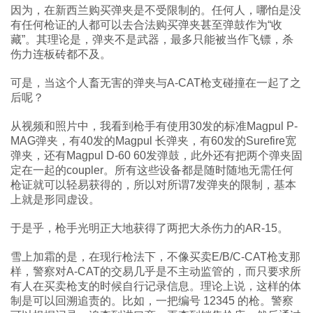
因为，在新西兰购买弹夹是不受限制的。任何人，哪怕是没
有任何枪证的人都可以去合法购买弹夹甚至弹鼓作为“收
藏”。其理论是，弹夹不是武器，最多只能被当作飞镖，杀
伤力连板砖都不及。
可是，当这个人畜无害的弹夹与A-CAT枪支碰撞在一起了之
后呢？
从视频和照片中，我看到枪手有使用30发的标准Magpul P-
MAG弹夹，有40发的Magpul 长弹夹，有60发的Surefire宽
弹夹，还有Magpul D-60 60发弹鼓，此外还有把两个弹夹固
定在一起的coupler。所有这些设备都是随时随地无需任何
枪证就可以轻易获得的，所以对所谓7发弹夹的限制，基本
上就是形同虚设。
于是乎，枪手光明正大地获得了两把大杀伤力的AR-15。
雪上加霜的是，在现行枪法下，不像买卖E/B/C-CAT枪支那
样，警察对A-CAT的交易几乎是不主动监管的，而只要求所
有人在买卖枪支的时候自行记录信息。理论上说，这样的体
制是可以回溯追责的。比如，一把编号 12345 的枪。警察