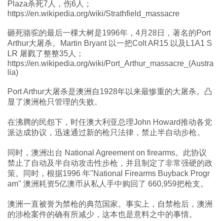
Plaza杀死7人，伤6人；
https://en.wikipedia.org/wiki/Strathfield_massacre
砸死骆驼的最后一棵大树是1996年，4月28日，著名的Port
Arthur大屠杀。Martin Bryant 以一把Colt AR15 以及L1A1 S
LR 屠戮了整整35人；
https://en.wikipedia.org/wiki/Port_Arthur_massacre_(Austra
lia)
Port Arthur大屠杀是澳洲自1928年以来最惨重的大屠杀。凸
显了澳洲枪只管理的失败。
在沸腾的民怨下，时任澳大利亚总理John Howard推动各党
派达成协议，迅速通过新的枪只法律，禁止半自动步枪。
同时，澳洲出台 National Agreement on firearms。此协议
禁止了自动及半自动攻击性步枪，并且制定了非常强硬的政
策。同时，根据1996 年"National Firearms Buyback Progr
am" 澳洲耗资5亿澳币从私人手中购回了 660,959把枪支。
澳洲一直被誉为禁枪的典范国家。事实上，自禁枪后，澳洲
的涉枪案件的确有所减少，这本也是意料之中的事情。