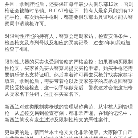
并且，拿到牌照后，还要保证每年最少去俱乐部12次，否则
枪证会被随时吊销。B-CAT枪证下，持有人最多只能拥有12
把手枪。每次购买手枪时，都需要俱乐部出具证明才能去警
察局申请购枪许可。
对限制性牌照的持有人，警察会定期家访，检查安保条件，
检查枪支及序列号以及相应的买卖记录。过去2年间我就被
检查了4回。
限制性武器的买卖也受到警察的严格监控：如果要购买限制
性枪支，买家首先要去警察局提交买枪申请。购买手枪还需
要俱乐部出支持证明。然后拿着许可再去买枪并找卖家签字
填表。拿到枪后，需要带着枪以及卖家签字的表格返回警察
局接受校验检查，这一切手续做完后，警察这才会把这把枪
从卖家名下注销，注册在买家名下。
新西兰对这类限制类枪械的管理堪称典范。从审核人到管理
枪，从监控交易到检查存储，都非常严谨。在我的记忆中，
新西兰就没有发生过涉及限制性枪支的恶性案件。
更重要的是，新西兰本土枪支文化非常健康。大家除了自己