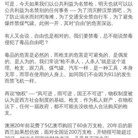
可是，今天如果我们以公共利益为名禁枪，明天也就可以以
公共利益为名禁别的任何事务 ---- 为了消灭醉汉禁酒吧，为
了防止溺水而封闭海滩，为了交通安全禁自行车，为了避免
爆炸禁煤气罐。此例一开，其对“自由”的危害深远。
有人又会说，自由也是相对的。我们要禁毒，总不能说禁毒
侵犯了毒品自由吧？
毒品的危害是必然的，而枪支的危害是可避免的、是偶发
的、是人为的。我们常说“枪不杀人，人杀人”就是这个道
理。枪支，跟刀具、煤气罐、汽车一样，是一种工具，本身
无罪，而罪在使用的人身上。如同我们不会因为911的发生
而禁飞机一样。
再说“物权” ---- “风可进，雨可进，国王不可进”，物权制度被
认为是西方社会制度的基础。枪支，作为私人财产，在物权
法下，任何一届政府，都不可能去没收他人合法购买的枪
支。
澳洲20年前花费了5亿澳币购回了60余万支枪。20年后的新
西兰如果想仿效，面对全国近200万支枪，开销很可能超过