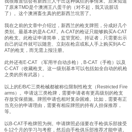
我很难置信会有新西兰人干出这种疯狂的事情来。后来知道
了原来TMD是个澳洲王八蛋干的（对不起，我又说脏话
了）。这个澳洲畜生真的把新西兰坑苦了。
我在之前的文章中介绍过，新西兰的枪支牌照，分成好几个
类别。最基本的是A-CAT。A-CAT的枪证只能够购买A-CAT
的枪支。此枪证申请简单，监管宽松。持证者，只需要出示
自己的证件就可以随意、立刻在枪店或私人手上购买到A-C
AT的枪支，而无需上报注册。
此外还有E-CAT （军用半自动步枪）, B-CAT（手枪）以及
C-CAT（收藏枪支。这一级别基本可以包括如全自动的机枪
之类的所有武器）。
以上的E/B/C三类枪械都被称位限制性枪支（Restricted Fire
arms）。申请这三类枪牌，需要申请者有更高级别的枪支
存放安保措施。牌照申请也相对复杂困难。比如，需要有正
当充分的申请理由，需要有相应牌照的持有人担保推荐，
等。
以B-CAT手枪牌照为例。申请牌照必须要在手枪俱乐部接受
6-12个月的学习与考察，然后由手枪俱乐部推荐才能申请。