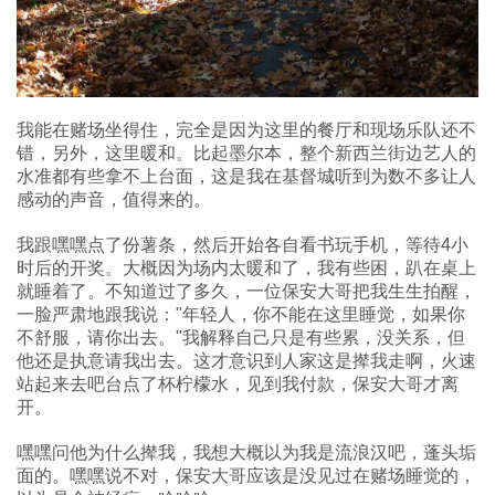
我能在赌场坐得住，完全是因为这里的餐厅和现场乐队还不
错，另外，这里暖和。比起墨尔本，整个新西兰街边艺人的
水准都有些拿不上台面，这是我在基督城听到为数不多让人
感动的声音，值得来的。
我跟嘿嘿点了份薯条，然后开始各自看书玩手机，等待4小
时后的开奖。大概因为场内太暖和了，我有些困，趴在桌上
就睡着了。不知道过了多久，一位保安大哥把我生生拍醒，
一脸严肃地跟我说："年轻人，你不能在这里睡觉，如果你
不舒服，请你出去。"我解释自己只是有些累，没关系，但
他还是执意请我出去。这才意识到人家这是撵我走啊，火速
站起来去吧台点了杯柠檬水，见到我付款，保安大哥才离
开。
嘿嘿问他为什么撵我，我想大概以为我是流浪汉吧，蓬头垢
面的。嘿嘿说不对，保安大哥应该是没见过在赌场睡觉的，