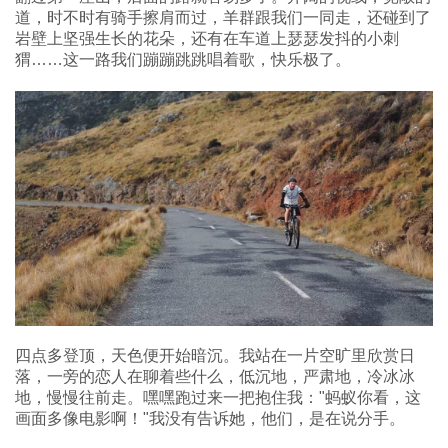
道，时不时有骑手擦肩而过，羊群跟我们一同走，还碰到了
岩壁上坚强生长的花朵，还有在车道上瑟瑟发抖的小刺
猬……这一路我们蹦蹦跳跳唱着歌，快乐极了。
四点多登顶，天色便开始暗沉。我站在一片空旷里欣赏日
落，一旁的恋人在聊着些什么，低沉地，严肃地，冷冰冰
地，慢慢往前走。嘿嘿跑过来一把抱住我："蚂蚁你看，这
画面多像电影啊！"我没有告诉她，他们，是在说分手。