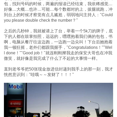
包，找到号码的时候，两遍的报读已经结束，我依稀感觉…
好像…大概…也许…可能…每个数都对的上，拔腿就跑，冲
到台上的时候才察觉有点儿尴尬，弱弱地问主持人："Could
you please double check the number？"
之后的几秒钟，我就被请上了台，举着一个5k刀的牌子，底
下的人都在鼓掌拍照，远远的，嘿嘿抱着我们俩的包包，书
啊，电脑从餐厅往这边跑，一边跑一边尖叫！下台后她抱着
我一顿狂摇，老外们都跟我握手，"Congratulations！""Wel
l done！""Good job！"就连刚刚撵我走的保安大哥也在冲我
微笑，就好像是我完成了什么了不起的大事情一样。
直到老爷爷把50张现金放进信封递到我手上的那一刻，我才
恍然意识到："哇哦～～发财了！！！"