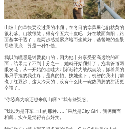
山坡上的草快要没过我的小腿，在冬日的寒风里他们枯黄的
很利落。山坡很陡，得有个五六十度吧，好在坡面向阳，路
面基本干透了，走两步感觉累席地而坐就好，基督城的全景
尽收眼底，算是一种补偿。
我以为嘿嘿是钟爱爬山的，因为她十分享受登高远眺的画
面，结果走了不到十分之一，她就开始腿抖了，抱着管道两
眼发花，从一开始的哇哇大叫渐渐转为战战兢兢，抓着我的
那只手捏的我生疼，是真的怕。扶她坐下，机智的我出门前
煮了红豆沙，这大冷天的，没有什么比一碗热腾腾的甜汤更
幸福了。
"你恐高为啥还想来爬山啊？"我有些疑惑。
"我以为是开车上山的那种……"果然是City Girl，我俩面面
相觑，实在是觉得有点好笑。