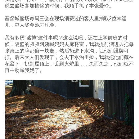
说去赌场参加抽奖的时候，我顺手抓了本张爱玲。
基督城赌场每周三会在现场消费过的客人里抽取2位幸运
儿，每人奖金5k刀现金。
我有多厌"赌博"这件事呢？这么说吧，还在上学前班的时
候，隔壁的叔叔阿姨喊妈妈去麻将室，我就提前溜进去把每
张桌上的牌都偷一块走，然后扔进下水沟，让他们没牌可
打。后来大人们发现了，会去下水沟里捡，我就把他们藏在
花盆下，扔到屋顶上，丢到火炉里……久而久之，他们就不
再主动喊我妈了。