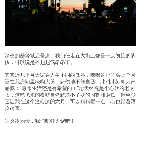
深夜的基督城还是凉，我们仨走在大街上像是一支凯旋的队
伍，可以说是雄赳赳气昂昂了。
其实近几个月大家在人生不同的低谷，嘿嘿这小丫头上个月
还在我房间里嚎啕大哭，悲伤地不能自己，此时此刻却大声
感慨："原来生活还是有希望的！"老天终究是个心软的老太
太，这笔飞来的横财自然解决不了我的困扰和麻烦，但至少
它让我在这个透心凉的六月，可以稍稍暖一点，心也跟着滚
烫起来。
这么冷的天，我们吃顿火锅吧！