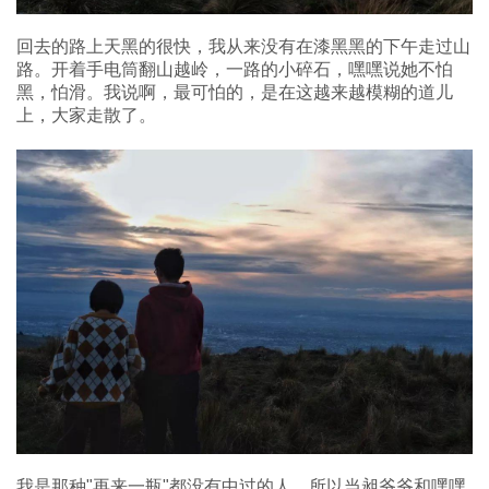
回去的路上天黑的很快，我从来没有在漆黑黑的下午走过山
路。开着手电筒翻山越岭，一路的小碎石，嘿嘿说她不怕
黑，怕滑。我说啊，最可怕的，是在这越来越模糊的道儿
上，大家走散了。
我是那种"再来一瓶"都没有中过的人，所以当昶爷爷和嘿嘿