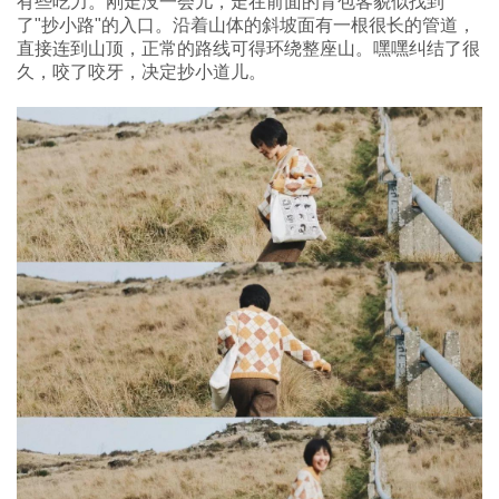
有些吃力。刚走没一会儿，走在前面的背包客貌似找到
了"抄小路"的入口。沿着山体的斜坡面有一根很长的管道，
直接连到山顶，正常的路线可得环绕整座山。嘿嘿纠结了很
久，咬了咬牙，决定抄小道儿。