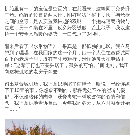
机舱里有一半的座位是空置的，在我看来，这等同于免费升
了舱。临窗的位置是两人排，刚好够我平躺下，扶手与舱壁
之间的空隙，足以安置我拱起的双腿，一个抱枕隔离脑袋与
走道，另一个裹在怀里，反穿好羽绒服，盖上毯子，我以这
样一个安全又温暖的姿势，一口气睡了9小时。
醒来后看了《水形物语》，果真是一部孤独的电影。我立马
想到了嘿嘿，在我回家的这一个月，她一个人住在基督城两
百平的老房子里，没有车寸步难行，难怪她每天在电话里
喊："这辈子再也不要独居了，孤独的可怕。"而此刻，我正
向这栋孤独的老房子奔去。
踏出基督城机场，我下意识地缩了缩脖子。听说，已经连续
下了10天的雨，你想象不到的，那种无处不在的湿冷与阴
郁，不仅侵略你的肉体，还像毒蛇一样攻占你的心情和信
念。我下意识地告诉自己：今年我的冬天，从六月就要开始
了……"