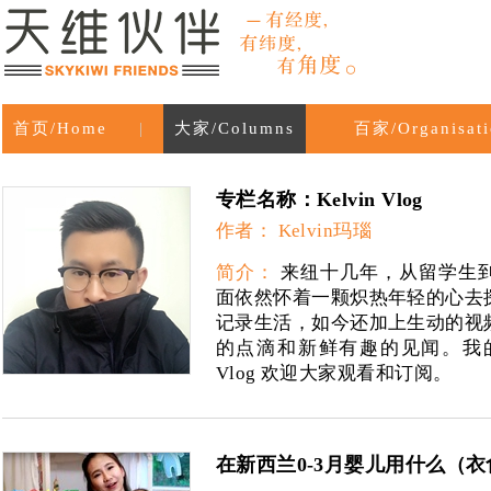
首页/Home
|
大家/Columns
百家/Organisati
专栏名称：Kelvin Vlog
作者： Kelvin玛瑙
简介：
来纽十几年，从留学生
面依然怀着一颗炽热年轻的心去
记录生活，如今还加上生动的视
的点滴和新鲜有趣的见闻。我的you
Vlog 欢迎大家观看和订阅。
在新西兰0-3月婴儿用什么（