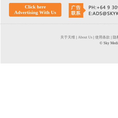
Click here
Advertising With Us
关于天维
|
About Us
|
使用条款
|
隐
©
Sky Medi