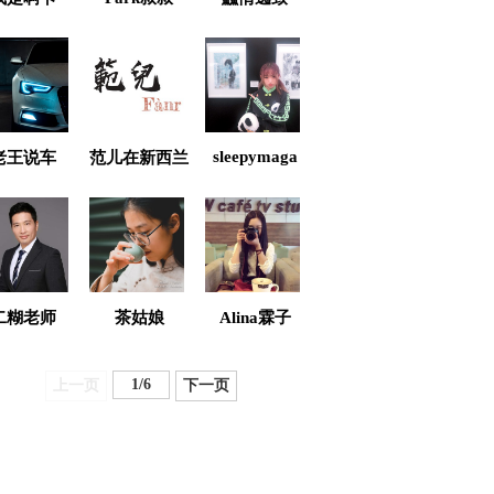
sleepymaga
老王说车
范儿在新西兰
二糊老师
茶姑娘
Alina霖子
1
/
6
上一页
下一页