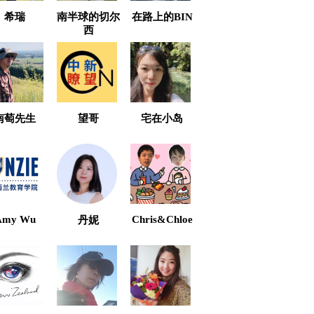
希瑞
南半球的切尔
在路上的BIN
西
南萄先生
望哥
宅在小岛
Amy Wu
Chris&Chloe
丹妮