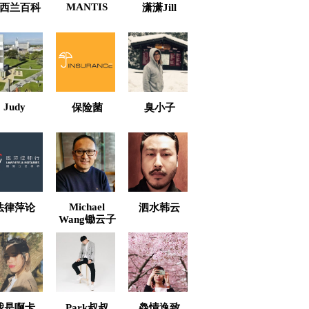
MANTIS
西兰百科
潇潇Jill
Judy
保险菌
臭小子
Michael
法律萍论
泗水韩云
Wang锄云子
我是啊卡
Park叔叔
鱻情逸致