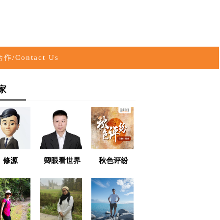
作/Contact Us
家
修源
卿眼看世界
秋色评纷