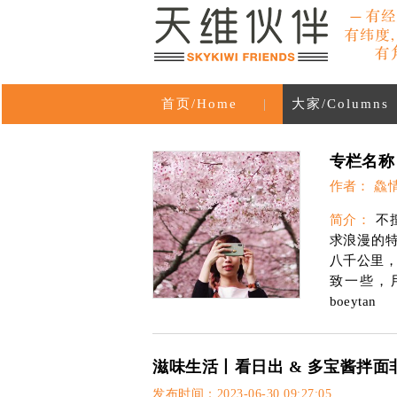
首页/Home
|
大家/Columns
专栏名称
作者： 鱻
简介：
不
求浪漫的
八千公里
致一些，
boeytan
滋味生活丨看日出 & 多宝酱拌面
发布时间：2023-06-30 09:27:05