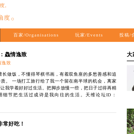
百家/Organisations
玩家/Events
投稿/合
：鱻情逸致
大
情逸致
擅长做饭，不懂得琴棋书画，有着双鱼座的多愁善感和追
特质。 一场打工旅行给了我一个留在南半球的机会，离家
，让我学着好好过生活。把脚步放慢一些，把日子过得再精
用细节把生活过成诗是我向往的生活。天维论坛ID：
非常好吃！