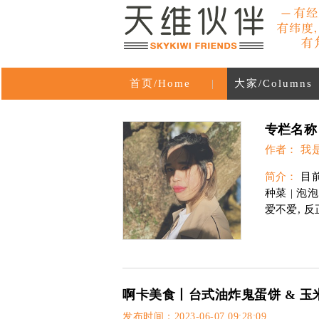
首页/Home
|
大家/Columns
专栏名称
作者： 我
简介：
目前
种菜 | 泡
爱不爱, 反
啊卡美食丨台式油炸鬼蛋饼 & 玉
发布时间：2023-06-07 09:28:09