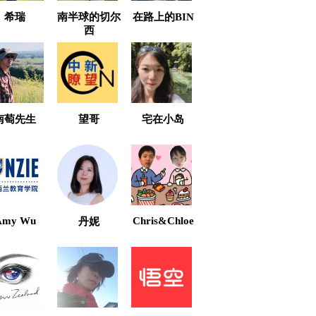
希瑞
南半球的切尔
在路上的BIN
西
南萄先生
望哥
宅在小岛
Amy Wu
Chris&Chloe
丹妮