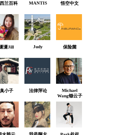
MANTIS
西兰百科
悟空中文
Judy
潇潇Jill
保险菌
Michael
臭小子
法律萍论
Wang锄云子
泗水韩云
我是啊卡
Park叔叔