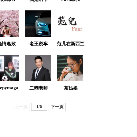
鱻情逸致
老王说车
范儿在新西兰
eepymaga
二糊老师
茶姑娘
1
/
6
上一页
下一页