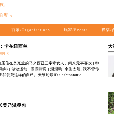
百家/Organisations
玩家/Events
投稿/合
：卡在纽西兰
大
是啊卡
居住在奥克兰的马来西亚三字辈女人。闲来无事喜欢 | 种
泡咖啡 | 做做运动 | 闹闹厨房 | 溜溜狗 |余生太短, 我不管你
正我爱死这样的自己。天维论坛ID：ashtontonic
米美乃滋餐包