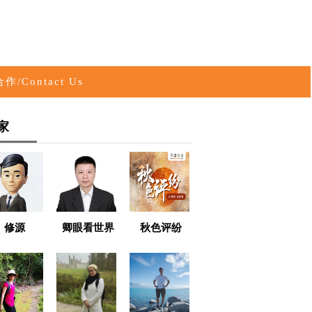
作/Contact Us
家
修源
卿眼看世界
秋色评纷