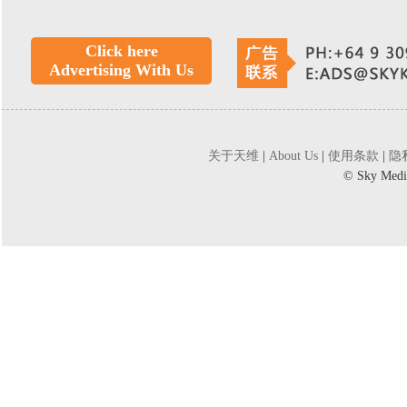
Click here
Advertising With Us
关于天维
|
About Us
|
使用条款
|
隐
©
Sky Medi