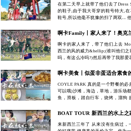
在第二天早上就带了他们去了Dress Sm
的鞋子,由于我大哥穿的鞋号特大,
鞋号,所以他毫不犹豫的扫了两双... 
啊卡Family丨家人来了！奥克兰篇
啊卡的家人来了，带了他们上去 Mou
西兰的风的威力&hellip;(谁叫他们
吗，有这么冷吗?)然后再带了我那爱花
啊卡美食丨似蛋非蛋适合素食
COYLE PARK 真的是一个野餐的必
可以哦)沙滩，海边，草地，游乐场
鱼，滑板，踏自行车，烧烤，溜狗 的
喜欢
BOAT TOUR 新西兰的水上
来新西兰三年了 从来没有生病过，