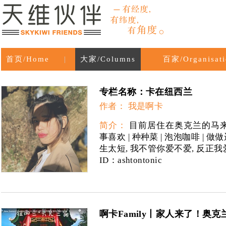
首页/Home
|
大家/Columns
百家/Organisati
专栏名称：卡在纽西兰
作者： 我是啊卡
简介：
目前居住在奥克兰的马
事喜欢 | 种种菜 | 泡泡咖啡 | 做做
生太短, 我不管你爱不爱, 反正
ID：ashtontonic
啊卡Family丨家人来了！奥克兰篇 