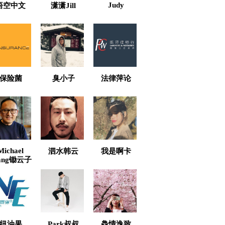
Judy
悟空中文
潇潇Jill
保险菌
臭小子
法律萍论
Michael
泗水韩云
我是啊卡
ang锄云子
纽油果
Park叔叔
鱻情逸致