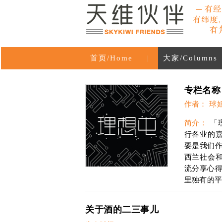
首页/Home
|
大家/Columns
专栏名称
作者： 球姐
简介：
「
行各业的
要是我们
西兰社会
流分享心
里独有的
关于酒的二三事儿