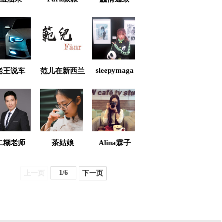
sleepymaga
老王说车
范儿在新西兰
二糊老师
茶姑娘
Alina霖子
1
/
6
上一页
下一页