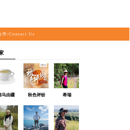
作/Contact Us
家
信马由疆
秋色评纷
希瑞