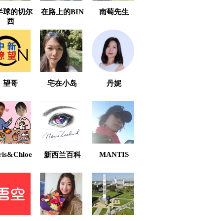
半球的切尔
在路上的BIN
南萄先生
西
望哥
宅在小岛
丹妮
ris&Chloe
MANTIS
新西兰百科