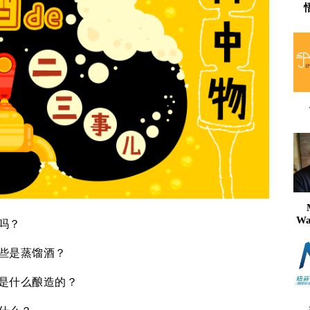
W
吗？
些是蒸馏酒？
是什么酿造的？