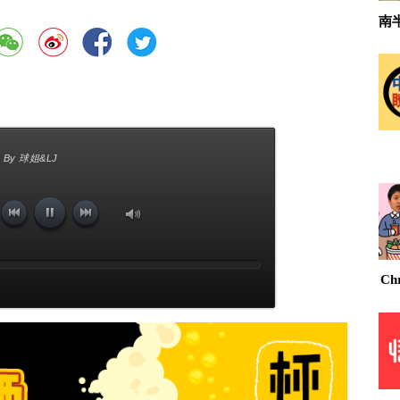
南
By 球姐&LJ
Ch