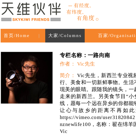
首页/Home
|
大家/Columns
百家/Organisati
专栏名称：一路向南
作者： Vic先生
简介：
Vic先生，新西兰专业
行、美食和一切新鲜事物。生活
现美的眼睛。跟随我的镜头，一
走来的新西兰。另美食节目“小
线，愿每一个远在异乡的你都能
让心与故乡的距离不再如此
https://vimeo.com/use
nznewlife100，名称：翟在
Vic