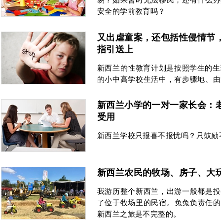
易？如果暂时无法移民，还有什么办
安全的学前教育吗？
又出虐童案，还包括性侵情节
指引送上
新西兰的性教育计划是按照学生的生
的小中高学校生活中，有步骤地、由
生理知识，发生性行为时及后的自我
后的常规妇科及性病筛查。
新西兰小学的一对一家长会：
受用
新西兰学校只报喜不报忧吗？只鼓励
新西兰农民的牧场、房子、大
我游历整个新西兰，出游一般都是投
了位于牧场里的民宿。兔兔负责任的
新西兰之旅是不完整的。