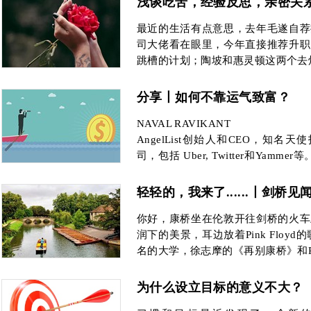
浅谈吃苦，经验反思，亲密关
最近的生活有点意思，去年毛遂自荐
司大佬看在眼里，今年直接推荐升职
跳槽的计划；陶坡和惠灵顿这两个去
分享丨如何不靠运气致富？
NAVAL RAVIKANT
AngelList创始人和CEO，知名
司，包括 Uber, Twitter和Yamm
富」的tweets在推特上已经有了2万
轻轻的，我来了......丨剑桥见
你好，康桥坐在伦敦开往剑桥的火车
润下的美景，耳边放着Pink Floy
名的大学，徐志摩的《再别康桥》和Pin
为什么设立目标的意义不大？