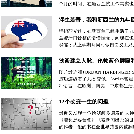
个月的时间。在新西兰找工作其实也
倾向于招聘已有雇员推荐的人才，可
了2年的小留学生，人脉尚浅，只能用
浮生若寄，我和新西兰的九年
上狂投简历。
弹指韶光过，在新西兰已经生活了九
兰蜜汁口音整的懵懵懂懂，到现在也
群儒；从上学期间同时做四份义工只
浅谈建立人脉、伦敦蓝色牌匾
图片最近和JORDAN HARBINGER SH
成功连线有了几番交谈。Jordan
种语言，在欧洲、南美、中东都生活
12个改变一生的问题
最近又发现一位给我颇多启发的大神---R
《增长黑客营销》《被新闻出卖的世
的作者，他的书在全世界范围内被翻