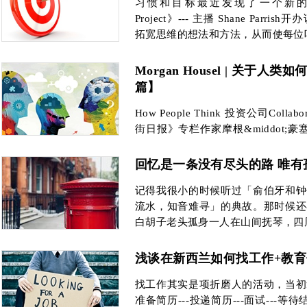
习惯和目标最近发现了一个新的播客节
Project》--- 主播 Shane Pa
拓宽思维的想法和方法，从而使每位
Morgan Housel | 关于人
篇】
How People Think 投资公司Coll
街日报》专栏作家摩根&middot;豪塞尔
表了一篇长博文《How People Th
回忆是一条没有尽头的路 唯有
记得我很小的时候听过「俞伯牙和钟
流水，知音难寻」的典故。那时候还
白胡子老头孤身一人在山间抚琴，四
浅谈在新西兰如何找工作+教
找工作其实是项折磨人的活动，当初
准备简历---投递简历---面试---等