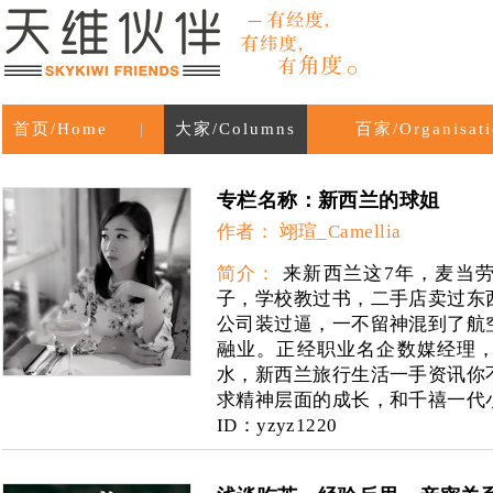
首页/Home
|
大家/Columns
百家/Organisati
专栏名称：新西兰的球姐
作者： 翊瑄_Camellia
简介：
来新西兰这7年，麦当
子，学校教过书，二手店卖过东
公司装过逼，一不留神混到了航
融业。正经职业名企数媒经理
水，新西兰旅行生活一手资讯你
求精神层面的成长，和千禧一代
ID：yzyz1220