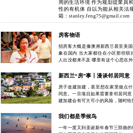
周的生活环境 作为规划從業員
性的有机体 自以为能从相关法
箱：stanley.feng75@gmail.com
房客物语
招房客大概是像澳洲新西兰甚至美国
象在国内 当大家都住在小区那些联
人出没都来不及 哪里有这个心思在
新西兰“房”事丨漫谈邻居同意
房子改建加建，甚至想在家里做点什
同意。一旦项目如果需要拿邻居同意
建加建会有可大可小的风险，随时给
我们都是季候鸟
一年一度又到圣诞新年春节三部曲的