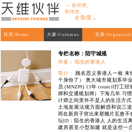
首页/Home
|
大家/Columns
百家/Organisati
专栏名称：陌守城规
作者： 陌生的香港人
简介：
顾名思义香港人一枚 来
个身份了） 奥大城市规划系毕
员 (MNZPI) 13年 counc
师和交通规划师）下海几年 习惯了游
计师之间里外不是人的生活方式 也
土地发展法规方面解惑和说三道
而在新房子突出來那幾片瓦會不
坛ID：陌生的香港人 人的生活
建房甚至小型加建 就是这些一