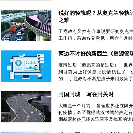
说好的轻轨呢？从奥克兰轻轨
之难
工党政府又煞有介事说要研究奥克兰建轻轨
工作组，谘询各界意见，用六个月时
线，成本云云。 想起不久前才有新
两边不讨好的新西兰《资源管理
疫情过后（但愿真的是过后），世界
到目前为止好像是把疫情镇住了，
的， 于是政府不断想法子来用政策
封国封城 – 写在封关时
大概是一个月前， 当全世界还在隔
付疫情，甚至觉得武汉封城的决定有
期新冠肺炎已经以迅雷不及掩耳的速